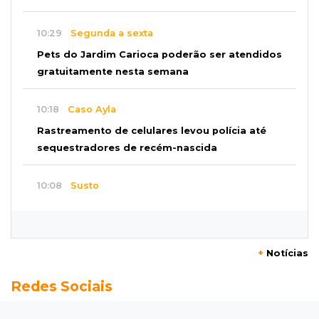
10:29
Segunda a sexta
Pets do Jardim Carioca poderão ser atendidos
gratuitamente nesta semana
10:18
Caso Ayla
Rastreamento de celulares levou polícia até
sequestradores de recém-nascida
10:08
Susto
Pai e filho escapam de incêndio, mas fogo
consome Porsche de R$ 1 milhão
+
Notícias
10:04
Pergunta do Dia
Redes Sociais
Tradicional churrasco com a família ainda
cabe no seu orçamento?