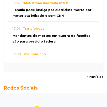
17:12
"Meu irmão não volta mais"
Família pede justiça por eletricista morto por
motorista bêbado e sem CNH
17:01
Transferidos
Mandantes de mortes em guerra de facções
vão para presídio federal
17:00
Vila Sobrinho
Uno capota e Gol invade terreno em acidente
próximo à Praça do Papa
+
Notícias
16:52
De estimação
Redes Sociais
Pet shop é recorrente na venda de cães "fake"
e até de animais doentes
16:47
Adoção especial