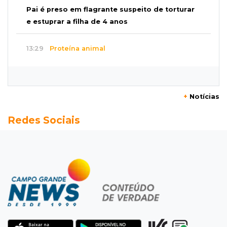
Pai é preso em flagrante suspeito de torturar
e estuprar a filha de 4 anos
13:29
Proteína animal
Indústria frigorífica dobra empregos e
multiplica por 12 receita das exportações
+
Notícias
13:13
Balança comercial
Redes Sociais
Exportações de Campo Grande batem
recorde, o maior superávit em 29 anos
13:06
Adolescente apreendido
Menino de 11 anos queimado pode precisar de
hemodiálise; "só os pés escaparam"
12:57
17 votos
Câmara derruba veto e garante consulta