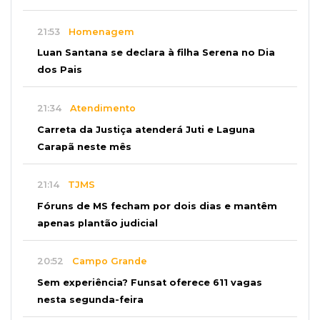
21:53
Homenagem
Luan Santana se declara à filha Serena no Dia
dos Pais
21:34
Atendimento
Carreta da Justiça atenderá Juti e Laguna
Carapã neste mês
21:14
TJMS
Fóruns de MS fecham por dois dias e mantêm
apenas plantão judicial
20:52
Campo Grande
Sem experiência? Funsat oferece 611 vagas
nesta segunda-feira