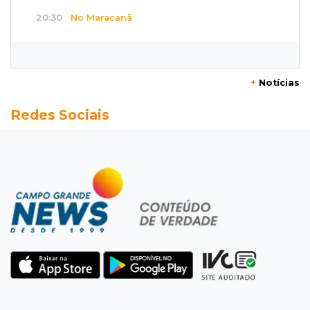
20:30
No Maracanã
Flamengo vence Vitória por 2 a 0 e encurta
distância para o líder
+
Notícias
20:13
Empregos
Redes Sociais
Seleções em MS têm salários de até R$ 8,2 mil;
veja oportunidades
19:50
Jardim Itatiaia
Vigia é amarrado durante roubo de carro e
dois caminhões em pátio
19:35
Bragança Paulista
Corinthians vence Bragantino por 2 a 0 e sobe
para 7º no Brasileirão