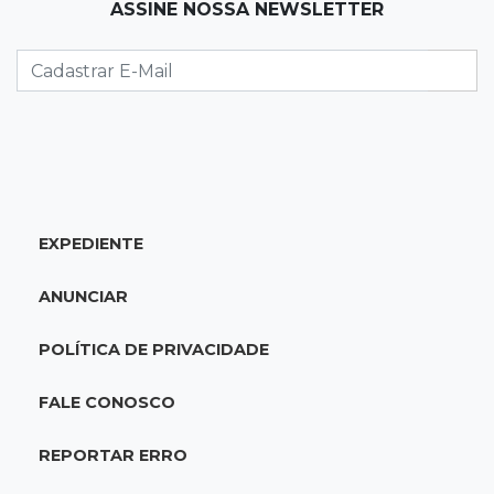
19:12
Na Vila Belmiro
ASSINE NOSSA NEWSLETTER
Athletico vence Santos por 2 a 0 e mantém 3º
lugar no Brasileirão
18:51
Oportunidades
UEMS está com seleções para professores
com salários de até R$ 10,2 mil
EXPEDIENTE
18:33
Em 2022
Homem que ajudou a sequestrar bebê matou
ANUNCIAR
adolescente atropelada no Amazonas
POLÍTICA DE PRIVACIDADE
18:15
Nubank Parque
Palmeiras e Inter ficam no 0 a 0 pela 22ª
FALE CONOSCO
rodada do Brasileirão
REPORTAR ERRO
17:58
Gratuitas