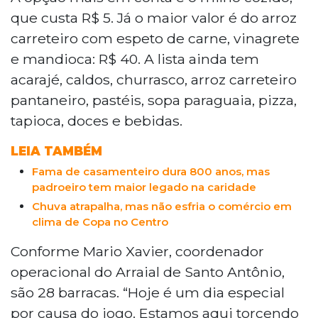
receber 3 mil pessoas neste sábado para
que custa R$ 5. Já o maior valor é do arroz
assistir à estreia do Brasil na Copa do
carreteiro com espeto de carne, vinagrete
Mundo. O evento conta com 28 barracas
e mandioca: R$ 40. A lista ainda tem
que oferecem opções como milho cozido
acarajé, caldos, churrasco, arroz carreteiro
por R$ 5 e arroz carreteiro com espeto de
carne por R$ 40. Após o jogo, o grupo
pantaneiro, pastéis, sopa paraguaia, pizza,
Samba Top se apresenta no local.
tapioca, doces e bebidas.
LEIA TAMBÉM
Fama de casamenteiro dura 800 anos, mas
padroeiro tem maior legado na caridade
Chuva atrapalha, mas não esfria o comércio em
clima de Copa no Centro
Conforme Mario Xavier, coordenador
operacional do Arraial de Santo Antônio,
são 28 barracas. “Hoje é um dia especial
por causa do jogo. Estamos aqui torcendo