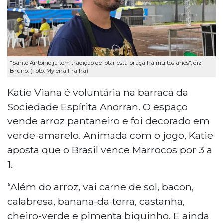
"Santo Antônio já tem tradição de lotar esta praça há muitos anos", diz
Bruno. (Foto: Mylena Fraiha)
Katie Viana é voluntária na barraca da
Sociedade Espírita Anorran. O espaço
vende arroz pantaneiro e foi decorado em
verde-amarelo. Animada com o jogo, Katie
aposta que o Brasil vence Marrocos por 3 a
1.
“Além do arroz, vai carne de sol, bacon,
calabresa, banana-da-terra, castanha,
cheiro-verde e pimenta biquinho. E ainda