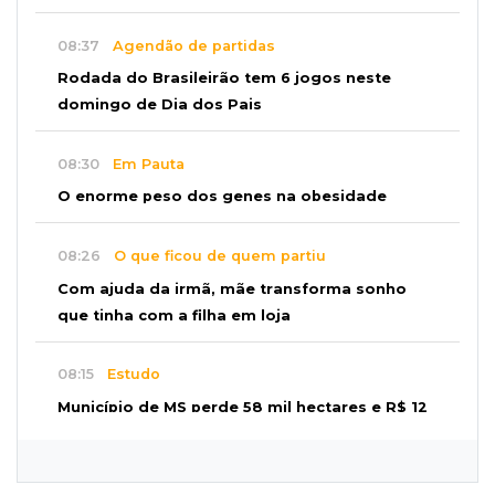
08:37
Agendão de partidas
Rodada do Brasileirão tem 6 jogos neste
domingo de Dia dos Pais
08:30
Em Pauta
O enorme peso dos genes na obesidade
08:26
O que ficou de quem partiu
Com ajuda da irmã, mãe transforma sonho
que tinha com a filha em loja
08:15
Estudo
Município de MS perde 58 mil hectares e R$ 12
milhões por mês com silvicultura
08:03
Amambai