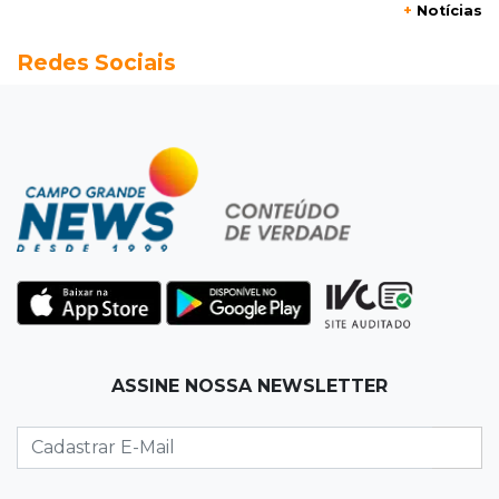
+
Notícias
Rapaz de 23 anos morre ao bater o carro em
Redes Sociais
poste de energia elétrica
07:54
Ruas bloqueadas
Campo Grande tem quatro interdições no
trânsito neste domingo
07:45
Dia dos Pais
Qual conselho do seu pai você não ouviu e
hoje paga um preço alto?
07:30
Disciplina e amor
ASSINE NOSSA NEWSLETTER
Pais passam kung-fu de geração em geração
e agora treinam as filhas
07:26
Tiradentes