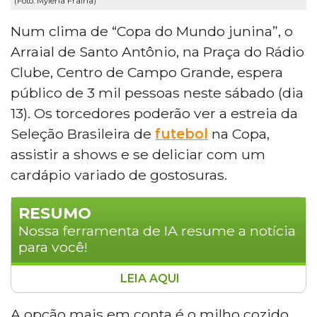
(Foto: Mylena Fraiha)
Num clima de “Copa do Mundo junina”, o
Arraial de Santo Antônio, na Praça do Rádio
Clube, Centro de Campo Grande, espera
público de 3 mil pessoas neste sábado (dia
13). Os torcedores poderão ver a estreia da
Seleção Brasileira de
futebol
na Copa,
assistir a shows e se deliciar com um
cardápio variado de gostosuras.
RESUMO
Nossa ferramenta de IA resume a notícia
para você!
LEIA AQUI
O Arraial de Santo Antônio, na Praça do
Rádio Clube, em Campo Grande, espera
A opção mais em conta é o milho cozido,