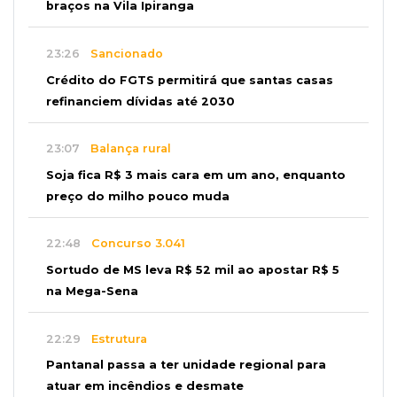
braços na Vila Ipiranga
23:26
Sancionado
Crédito do FGTS permitirá que santas casas
refinanciem dívidas até 2030
23:07
Balança rural
Soja fica R$ 3 mais cara em um ano, enquanto
preço do milho pouco muda
22:48
Concurso 3.041
Sortudo de MS leva R$ 52 mil ao apostar R$ 5
na Mega-Sena
22:29
Estrutura
Pantanal passa a ter unidade regional para
atuar em incêndios e desmate