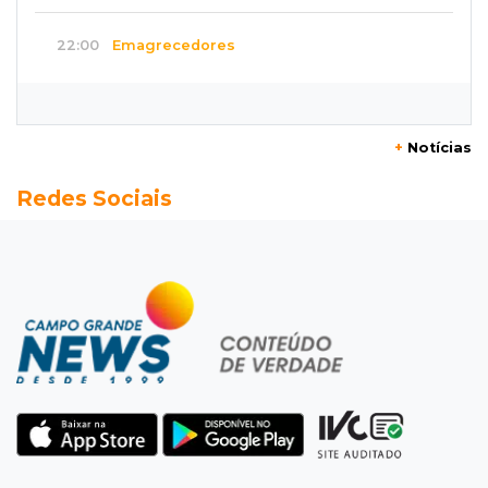
22:00
Emagrecedores
MS lidera procura digital por canetas
paraguaias sem registro
+
Notícias
21:41
Nova Alvorada do Sul
Redes Sociais
Granizo danifica telhados e plantações
durante temporal no interior
21:22
Agregado
Inter perde para o Corinthians mas avança às
quartas da Copa do Brasil
21:03
Futebol
Vitória goleia Athletico-PR por 4 a 0 e avança
às quartas da Copa do Brasil