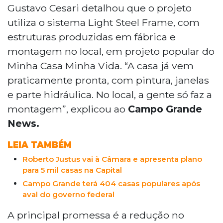
populares utilizando o sistema Light Steel
Gustavo Cesari detalhou que o projeto
Frame. O modelo prevê casas pré-
utiliza o sistema Light Steel Frame, com
fabricadas, com estruturas produzidas
estruturas produzidas em fábrica e
em fábrica e montagem rápida no local,
prometendo redução significativa no
montagem no local, em projeto popular do
tempo de obra. A iniciativa, que já conta
Minha Casa Minha Vida. “A casa já vem
com investimento de R$ 300 milhões,
praticamente pronta, com pintura, janelas
depende de aprovações regulatórias e
e parte hidráulica. No local, a gente só faz a
volume expressivo de unidades para
montagem”, explicou ao
Campo Grande
viabilizar uma fábrica na capital sul-mato-
grossense. O projeto foi apresentado à
News.
prefeita Adriane Lopes e ao governador
Eduardo Riedel, com perspectivas de
LEIA TAMBÉM
atender também outras regiões do
Roberto Justus vai à Câmara e apresenta plano
Centro-Oeste.
para 5 mil casas na Capital
Campo Grande terá 404 casas populares após
aval do governo federal
A principal promessa é a redução no