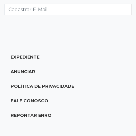
Studio Jozi Costa ajuda homens a eliminar
verrugas e pintas
07:52
A um clique
Do 1º prêmio às dívidas, jogadores relatam
como o vício tomou conta da vida
EXPEDIENTE
07:46
Fomento
Com só 1,3% do crédito de inovação da Finep,
ANUNCIAR
indústria de MS pede espaço
POLÍTICA DE PRIVACIDADE
07:45
José Marques
TÁON: Materne reúne ciência, acolhimento e
FALE CONOSCO
famílias
REPORTAR ERRO
07:33
Esportes
Copa Pantanal de vôlei reúne 20 clubes na