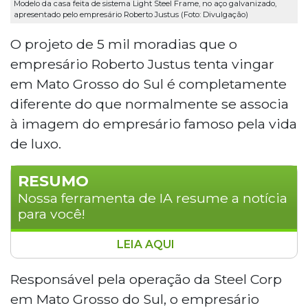
Modelo da casa feita de sistema Light Steel Frame, no aço galvanizado,
apresentado pelo empresário Roberto Justus (Foto: Divulgação)
O projeto de 5 mil moradias que o
empresário Roberto Justus tenta vingar
em Mato Grosso do Sul é completamente
diferente do que normalmente se associa
à imagem do empresário famoso pela vida
de luxo.
RESUMO
Nossa ferramenta de IA resume a notícia
para você!
LEIA AQUI
O empresário Roberto Justus apresentou
em Campo Grande um projeto para
Responsável pela operação da Steel Corp
construção de até 5 mil moradias
em Mato Grosso do Sul, o empresário