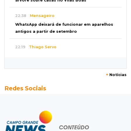
árvore sobre casas no Vilas Boas
22:38
Mensageiro
WhatsApp deixará de funcionar em aparelhos
antigos a partir de setembro
22:19
Thiago Servo
Sertanejo desiste de ação de R$ 12 milhões
por pagar pensão sem ser pai
+
Notícias
21:50
Balcão de empregos
Redes Sociais
Semana vai começar com 909 novas
oportunidades de trabalho em 114 funções
21:31
Flagrante
Motorista atinge carro parado, perde
retrovisor e foge no Jardim Antártica