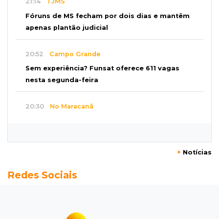
21:14
TJMS
Fóruns de MS fecham por dois dias e mantêm
apenas plantão judicial
20:52
Campo Grande
Sem experiência? Funsat oferece 611 vagas
nesta segunda-feira
20:30
No Maracanã
Flamengo vence Vitória por 2 a 0 e encurta
distância para o líder
+
Notícias
20:13
Empregos
Redes Sociais
Seleções em MS têm salários de até R$ 8,2 mil;
veja oportunidades
19:50
Jardim Itatiaia