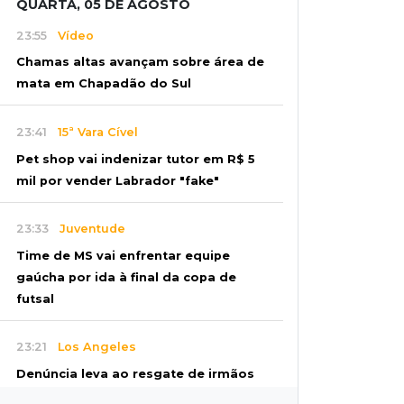
QUARTA, 05 DE AGOSTO
23:55
Vídeo
Chamas altas avançam sobre área de
mata em Chapadão do Sul
23:41
15ª Vara Cível
Pet shop vai indenizar tutor em R$ 5
mil por vender Labrador "fake"
23:33
Juventude
Time de MS vai enfrentar equipe
gaúcha por ida à final da copa de
futsal
23:21
Los Angeles
Denúncia leva ao resgate de irmãos
deixados sozinhos em casa trancada