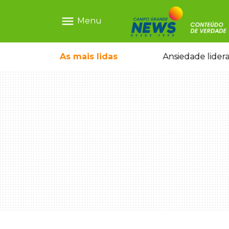
menu
Menu
olescente antes de induzi-la à morte
As mais
lidas
Ansiedade lidera