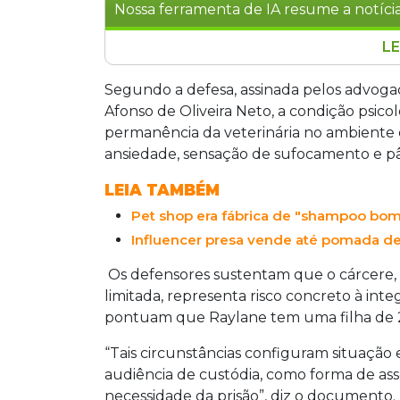
Nossa ferramenta de IA resume a notícia
LE
Raylane Diba Ferrari, médica veteriná
vender shampoo de cavalo como cosmé
Segundo a defesa, assinada pelos advoga
alegando claustrofobia. A defesa arg
Afonso de Oliveira Neto, a condição psico
condição psicológica e destacou que el
permanência da veterinária no ambiente 
e tem residência fixa. A veterinária fo
ansiedade, sensação de sufocamento e pâ
frascos de produtos adulterados vendid
LEIA TAMBÉM
Pet shop era fábrica de "shampoo bom
Influencer presa vende até pomada de c
Os defensores sustentam que o cárcere,
limitada, representa risco concreto à inte
pontuam que Raylane tem uma filha de 2
“Tais circunstâncias configuram situação e
audiência de custódia, como forma de ass
necessidade da prisão”, diz o documento.