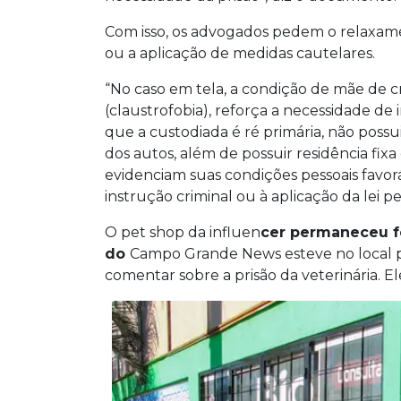
Com isso, os advogados pedem o relaxamen
ou a aplicação de medidas cautelares.
“No caso em tela, a condição de mãe de c
(claustrofobia), reforça a necessidade de i
que a custodiada é ré primária, não possu
dos autos, além de possuir residência fixa 
evidenciam suas condições pessoais favorá
instrução criminal ou à aplicação da lei pe
O pet shop da influen
cer
permaneceu fe
do
Campo Grande News esteve no local po
comentar sobre a prisão da veterinária. 