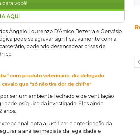
 para você!
IA AQUI
ria e influenciadora presa em Campo Grande por
R
tico humano, pediu liberdade provisória
dos Ângelo Lourenzo D’Amico Bezerra e Gervásio
umenta que o cárcere pode agravar sua
lógica pode se agravar significativamente com a
a é mãe de uma criança de 2 anos, ré primária
carcerário, podendo desencadear crises de
i presa após investigação que apreendeu 65
nico.
os nas redes sociais.
ba" com produto veterinário, diz delegado
avalo que "só não tira dor de chifre"
 por ser um ambiente fechado e de ventilação
gridade psíquica da investigada. Eles ainda
 anos.
xcepcional, apta a justificar a antecipação da
egurar a análise imediata da legalidade e