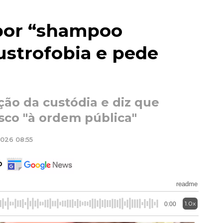
 por “shampoo
ustrofobia e pede
ção da custódia e diz que
isco "à ordem pública"
026 08:55
o
readme
1.0x
0:00