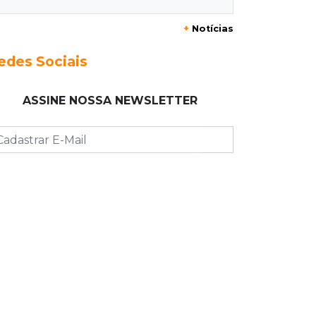
+
Notícias
23:17
Clima
Defesa Civil recomenda atenção em
edes Sociais
MS com formação de ciclone bomba
ASSINE NOSSA NEWSLETTER
23:00
Ideb
Entre escolas com nota divulgada, 3
estaduais lideram o Ensino Médio na
Capital
22:57
Chapadão do Sul
Homem é baleado após apontar
revólver para policiais militares
22:42
Resumão
Palmeiras e Vasco confirmam vagas
nas quartas da Copa do Brasil