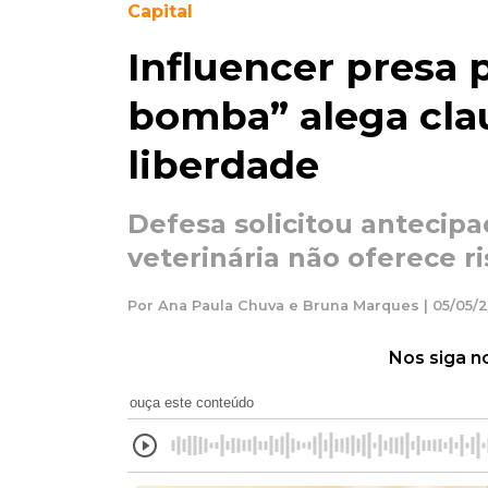
Capital
Influencer presa
bomba” alega cla
liberdade
Defesa solicitou antecipa
veterinária não oferece r
Por Ana Paula Chuva e Bruna Marques | 05/05/2
Nos siga n
ouça este conteúdo