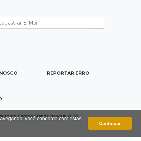
do mínimo
10:05
Extorsão
Idoso é sequestrado e obrigado a
sacar R$ 24 mil em Campo Grande
10:00
Artigos
O Brasil está envelhecendo
ONOSCO
REPORTAR ERRO
rapidamente. Estamos preparados?
09:51
Feminicídios
0
Cinco mulheres são mortas em oito
dias no Estado
dos autores. Campo Grande News © 2020.
 navegando, você concorda com estas
Continuar
09:45
Ideb
Ranking escolar ignora fome e apoio
familiar, afirma secretário de