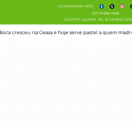
ACOMPANHE-NOS
(67) 99669-9563
AGOSTO, QUINTA
06
CAMPO GR
oca cresceu na Ceasa e hoje serve pastel a quem mad