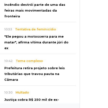
Incêndio destrói parte de uma das
feiras mais movimentadas da
fronteira
10:53
Tentativa de feminicídio
"Ele pegou a motosserra para me
matar", afirma vítima durante júri do
ex
10:42
Tema complexo
Prefeitura retira projeto sobre leis
tributárias que travou pauta na
Câmara
10:30
Multado
Justiça cobra R$ 250 mil de ex-
prefeito de Corumbá por nepotismo