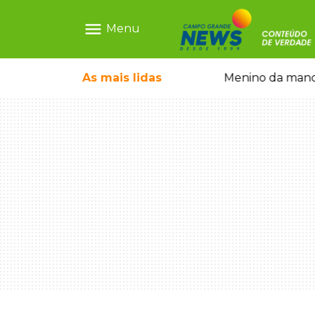
menu
Menu
ntre crianças brasileiras
As mais
lidas
Menino da mandi