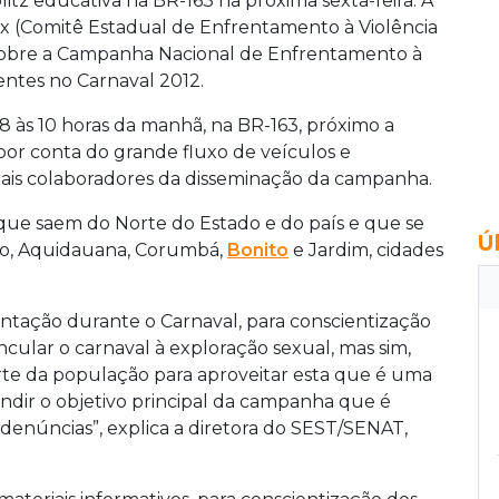
blitz educativa na BR-163 na próxima sexta-feira. A
ex (Comitê Estadual de Enfrentamento à Violência
 sobre a Campanha Nacional de Enfrentamento à
entes no Carnaval 2012.
s 8 às 10 horas da manhã, na BR-163, próximo a
 por conta do grande fluxo de veículos e
cipais colaboradores da disseminação da campanha.
 que saem do Norte do Estado e do país e que se
Ú
lo, Aquidauana, Corumbá,
Bonito
e Jardim, cidades
tação durante o Carnaval, para conscientização
ular o carnaval à exploração sexual, mas sim,
te da população para aproveitar esta que é uma
fundir o objetivo principal da campanha que é
s denúncias”, explica a diretora do SEST/SENAT,