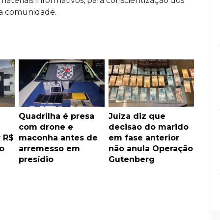
materiais informativos, para conscientização dos
da comunidade.
Quadrilha é presa
Juíza diz que
com drone e
decisão do marido
r R$
maconha antes de
em fase anterior
o
arremesso em
não anula Operação
presídio
Gutenberg