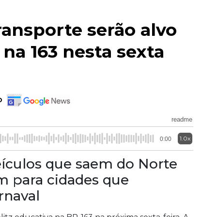
ransporte serão alvo
 na 163 nesta sexta
o
readme
1.0x
0:00
eículos que saem do Norte
m para cidades que
rnaval