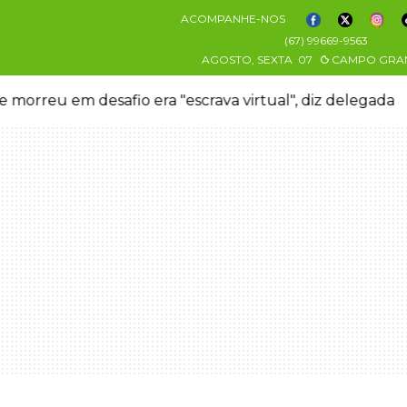
ACOMPANHE-NOS
(67) 99669-9563
AGOSTO, SEXTA
07
CAMPO GRA
 morreu em desafio era "escrava virtual", diz delegada