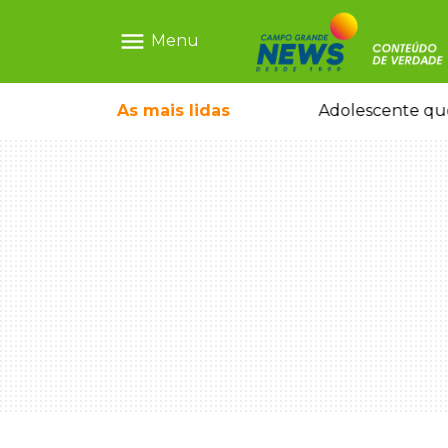
menu
Menu
pode ganhar dia oficial em MS
As mais
lidas
Adolescente que