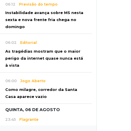
06:12
Previsão do tempo
Instabilidade avança sobre MS nesta
sexta e nova frente fria chega no
domingo
06:02
Editorial
As tragédias mostram que o maior
perigo da internet quase nunca está
à vista
06:00
Jogo Aberto
Como milagre, corredor da Santa
Casa aparece vazio
QUINTA, 06 DE AGOSTO
23:45
Flagrante
Ladrão invade casa e sai com