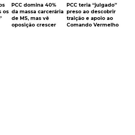
os
PCC domina 40%
PCC teria “julgado”
 os
da massa carcerária
preso ao descobrir
'
de MS, mas vê
traição e apoio ao
oposição crescer
Comando Vermelho