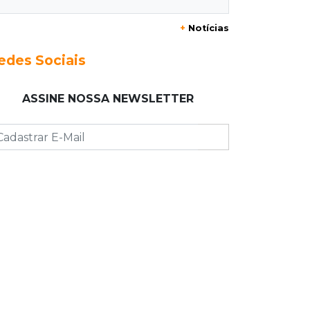
televisão nos braços na Vila Ipiranga
+
Notícias
23:26
Sancionado
edes Sociais
Crédito do FGTS permitirá que
santas casas refinanciem dívidas até
ASSINE NOSSA NEWSLETTER
2030
23:07
Balança rural
Soja fica R$ 3 mais cara em um ano,
enquanto preço do milho pouco
muda
22:48
Concurso 3.041
Sortudo de MS leva R$ 52 mil ao
apostar R$ 5 na Mega-Sena
22:29
Estrutura