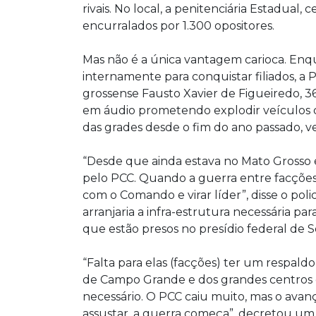
rivais. No local, a penitenciária Estadual,
encurralados por 1.300 opositores.
Mas não é a única vantagem carioca. Enq
internamente para conquistar filiados, a P
grossense Fausto Xavier de Figueiredo, 3
em áudio prometendo explodir veículos de
das grades desde o fim do ano passado, 
“Desde que ainda estava no Mato Grosso e
pelo PCC. Quando a guerra entre facções
com o Comando e virar líder”, disse o po
arranjaria a infra-estrutura necessária par
que estão presos no presídio federal de
“Falta para elas (facções) ter um respal
de Campo Grande e dos grandes centros do
necessário. O PCC caiu muito, mas o avanç
assustar, a guerra começa”, decretou um 