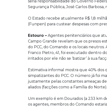
seria responsabilidade do Governo Federal”
Segurança Pública, José Carlos Barbosa, n
O Estado recebe atualmente R$ 1,8 milhã
(Funpen) para custear despesas com preso
Estouro –
Agentes penitenciários que at
Campo Grande revelam que os presos estã
do PCC, do Comando e os locais neutros. 
Franco Pietro, 41, foi executado dentro do 
irritados por ele não se ‘batizar’ à sua f
Estimativa informal mostra que 40% dos q
simpatizantes do PCC. O número já foi mai
justamente pelas constantes ameaças de m
aliados (facções como a Família do Norte)
Um exemplo é em Dourados (a 233 km de
os agentes, membros do Comando estaria