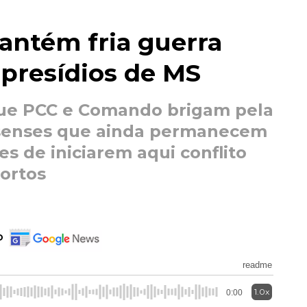
antém fria guerra
 presídios de MS
ue PCC e Comando brigam pela
ssenses que ainda permanecem
es de iniciarem aqui conflito
ortos
o
readme
1.0x
0:00