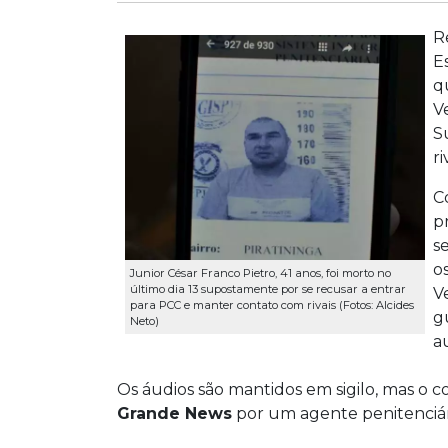
R
E
q
V
S
r
C
p
s
o
Junior César Franco Pietro, 41 anos, foi morto no
último dia 13 supostamente por se recusar a entrar
V
para PCC e manter contato com rivais (Fotos: Alcides
g
Neto)
a
Os áudios são mantidos em sigilo, mas o 
Grande News
por um agente penitenciári