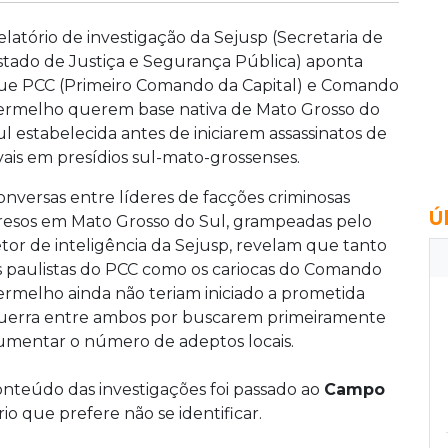
elatório de investigação da Sejusp (Secretaria de
stado de Justiça e Segurança Pública) aponta
ue PCC (Primeiro Comando da Capital) e Comando
ermelho querem base nativa de Mato Grosso do
ul estabelecida antes de iniciarem assassinatos de
ivais em presídios sul-mato-grossenses.
onversas entre líderes de facções criminosas
Ú
resos em Mato Grosso do Sul, grampeadas pelo
etor de inteligência da Sejusp, revelam que tanto
s paulistas do PCC como os cariocas do Comando
ermelho ainda não teriam iniciado a prometida
uerra entre ambos por buscarem primeiramente
umentar o número de adeptos locais.
conteúdo das investigações foi passado ao
Campo
o que prefere não se identificar.