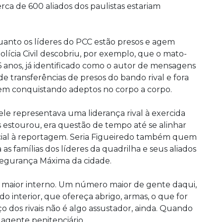
 cerca de 600 aliados dos paulistas estariam
uanto os líderes do PCC estão presos e agem
olícia Civil descobriu, por exemplo, que o mato-
6 anos, já identificado como o autor de mensagens
 transferências de presos do bando rival e fora
vem conquistando adeptos no corpo a corpo.
le representava uma liderança rival à exercida
 estourou, era questão de tempo até se alinhar
licial à reportagem. Seria Figueiredo também quem
a as famílias dos líderes da quadrilha e seus aliados
 Segurança Máxima da cidade.
do maior interno. Um número maior de gente daqui,
 interior, que ofereça abrigo, armas, o que for
o dos rivais não é algo assustador, ainda. Quando
agente penitenciário.