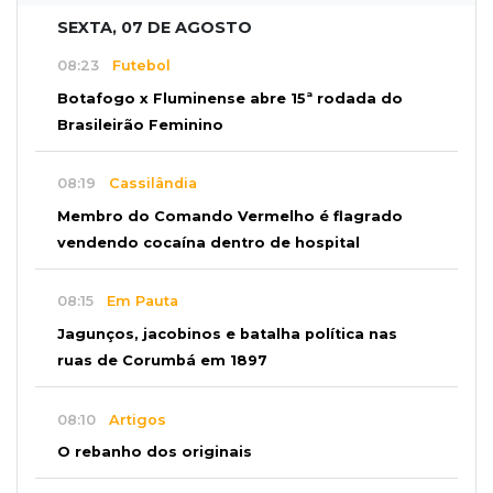
SEXTA, 07 DE AGOSTO
08:23
Futebol
Botafogo x Fluminense abre 15ª rodada do
Brasileirão Feminino
08:19
Cassilândia
Membro do Comando Vermelho é flagrado
vendendo cocaína dentro de hospital
08:15
Em Pauta
Jagunços, jacobinos e batalha política nas
ruas de Corumbá em 1897
08:10
Artigos
O rebanho dos originais