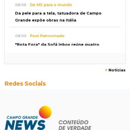
08:06
De MS para o mundo
Da pele para a tela, tatuadora de Campo
Grande expõe obras na Itália
08:00
Post Patrocinado
"Bota Fora" da Sofá Inbox reúne quatro
opções com 48% de desconto
07:58
Túnel do tempo
+
Notícias
Fonte gigante fez supermercado em 1973 virar
Redes Sociais
passeio campo-grandense
07:49
Copa Pelezinho
Torneio de futsal abre 34ª edição com quatro
jogos neste sábado
07:48
Pele Vermelha, Corona, Valley...