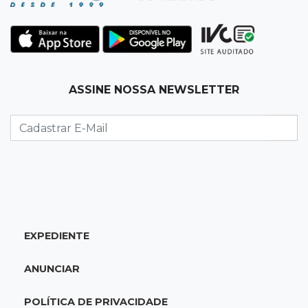
Muita gente já passou a madrugada dentro da
imaginação de Scalise
07:45
José Marques
ASSINE NOSSA NEWSLETTER
Agosto no Bosque reúne esporte, cultura e
prêmios
07:33
Agenda
Riedel vai a Brasília para reunião no Ministério
do Meio Ambiente
07:30
Post Patrocinado
EXPEDIENTE
Indústria da construção impulsiona MS e abre
espaço para mulheres
ANUNCIAR
07:27
Propostas
POLÍTICA DE PRIVACIDADE