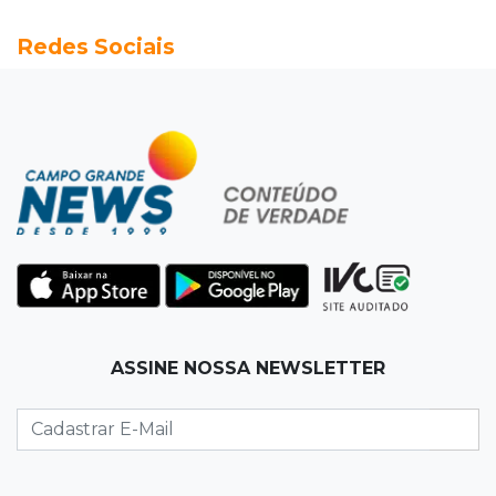
20:13
Empregos
Redes Sociais
Seleções em MS têm salários de até R$ 8,2 mil;
veja oportunidades
19:50
Jardim Itatiaia
Vigia é amarrado durante roubo de carro e
dois caminhões em pátio
19:35
Bragança Paulista
Corinthians vence Bragantino por 2 a 0 e sobe
para 7º no Brasileirão
19:12
Na Vila Belmiro
ASSINE NOSSA NEWSLETTER
Athletico vence Santos por 2 a 0 e mantém 3º
lugar no Brasileirão
18:51
Oportunidades