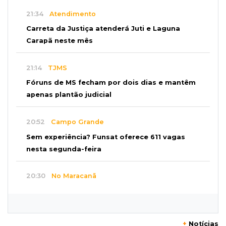
21:34
Atendimento
Carreta da Justiça atenderá Juti e Laguna
Carapã neste mês
21:14
TJMS
Fóruns de MS fecham por dois dias e mantêm
apenas plantão judicial
20:52
Campo Grande
Sem experiência? Funsat oferece 611 vagas
nesta segunda-feira
20:30
No Maracanã
Flamengo vence Vitória por 2 a 0 e encurta
distância para o líder
+
Notícias