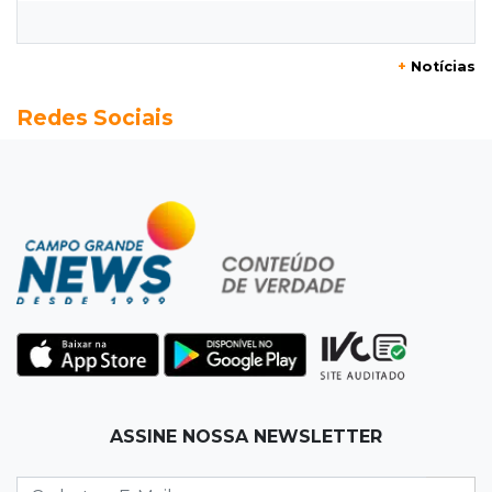
encara barranco para ajudar
+
Notícias
16:27
Indenização
Redes Sociais
Mulher que deu garrafada após briga de
trânsito vai ter que pagar R$ 5 mil
16:15
Operação
Prefeitura firma contrato de R$ 25 milhões
para tapa-buracos na Capital
16:07
Crime em maio
Assassino é preso saindo armado de padaria
no Taveirópolis
15:53
Feriadão
ASSINE NOSSA NEWSLETTER
Justiça suspende expediente por dois dias e