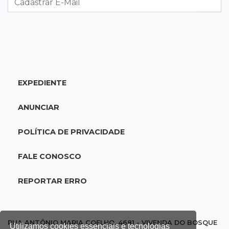
só volta na próxima quarta
15:45
Vídeo
Jovem é baleado por atiradores na loja do pai
e morre a caminho do hospital
EXPEDIENTE
15:35
Crime no Coophavila II
Acusado de matar ex da esposa a facadas
ANUNCIAR
alega legítima defesa e é absolvido
POLÍTICA DE PRIVACIDADE
15:28
Curso de Linguagens
UEMS abre inscrições para voluntários
FALE CONOSCO
ensinarem português a estrangeiros
REPORTAR ERRO
15:15
Pegue o guarda-chuva
Chuva chega à Capital e antecipa mudança no
tempo prevista para o fim de semana
RUA ANTÔNIO MARIA COELHO, 4681 - VIVENDA DO BOSQUE
Utilizamos cookies essenciais e tecnologias