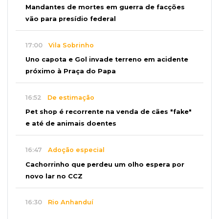
Mandantes de mortes em guerra de facções
vão para presídio federal
17:00
Vila Sobrinho
Uno capota e Gol invade terreno em acidente
próximo à Praça do Papa
16:52
De estimação
Pet shop é recorrente na venda de cães "fake"
e até de animais doentes
16:47
Adoção especial
Cachorrinho que perdeu um olho espera por
novo lar no CCZ
16:30
Rio Anhanduí
Cágado surge na Ernesto Geisel e motorista