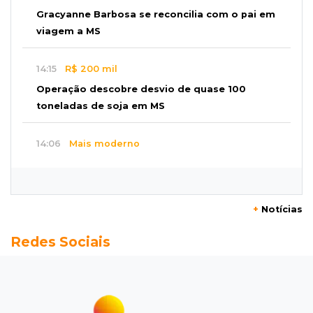
Gracyanne Barbosa se reconcilia com o pai em
viagem a MS
14:15
R$ 200 mil
Operação descobre desvio de quase 100
toneladas de soja em MS
14:06
Mais moderno
Obra do novo plenário da Assembleia chega a
10% e prevê 5 gabinetes extras
+
Notícias
13:58
Coisa de brasileiro
Redes Sociais
BC estuda bloquear ofensas e ameaças em
mensagens do Pix
13:44
MS-455