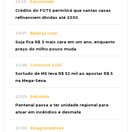
23:26
Sancionado
Crédito do FGTS permitirá que santas casas
refinanciem dívidas até 2030
23:07
Balança rural
Soja fica R$ 3 mais cara em um ano, enquanto
preço do milho pouco muda
22:48
Concurso 3.041
Sortudo de MS leva R$ 52 mil ao apostar R$ 5
na Mega-Sena
22:29
Estrutura
Pantanal passa a ter unidade regional para
atuar em incêndios e desmate
22:00
Emagrecedores