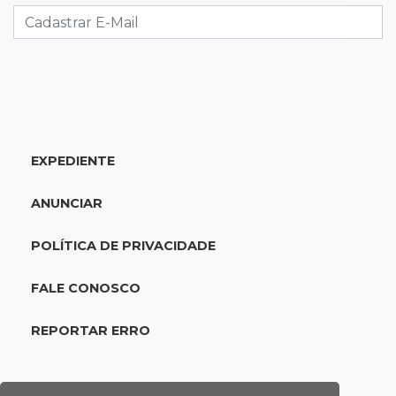
confronto com policiais militares
20:25
Sorte
Veja as dezenas de hoje na Mega-Sena, Quina,
Timemania e mais
EXPEDIENTE
20:06
Balcão de empregos
Semana termina com 913 vagas de trabalho
ANUNCIAR
abertas em 114 funções
POLÍTICA DE PRIVACIDADE
19:47
Festival do Sobá
Em visita à Feira Central, Riedel volta a
FALE CONOSCO
prometer apoio para revitalização
REPORTAR ERRO
19:28
Contravenção penal
STF suspende julgamento que pode definir