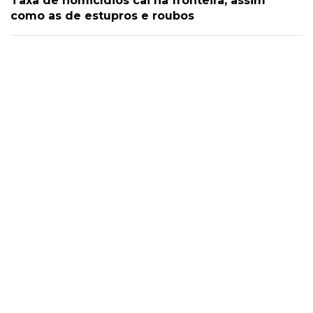
Taxa de homicídios cai na fronteira, assim
como as de estupros e roubos