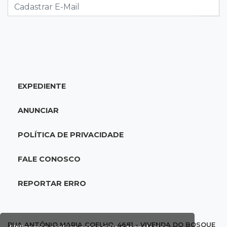
estadual sub-13 neste sábado
14:35
Reabertura
Biblioteca reabre quarta-feira com
programação cultural na Esplanada
Ferroviária
EXPEDIENTE
14:27
Eleições 2026
ANUNCIAR
Fábio Trad propõe revisão de incentivos
fiscais em plano de governo com 13 eixos
POLÍTICA DE PRIVACIDADE
14:14
Óbito a esclarecer
FALE CONOSCO
Sesau cria comissão para revisar todas as
mortes em unidades de saúde
REPORTAR ERRO
14:03
Famoso nas redes sociais
Padre Mario Sartori é atração da 24ª Festa de
RUA ANTÔNIO MARIA COELHO, 4681 - VIVENDA DO BOSQUE