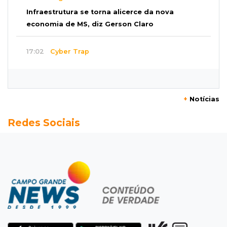
Infraestrutura se torna alicerce da nova
economia de MS, diz Gerson Claro
17:02
Cyber Trap
Empresário preso por fraude bancária usava
Discord para vender cartões clonados
+
Notícias
16:54
Eleições 2026
Redes Sociais
Continuidade ou alternância: a oposição
desafia projeto que Azambuja põe à prova
16:52
Eleições 2026
Azambuja e a engenharia de um projeto para
permanecer no poder
16:50
Asfalto novinho