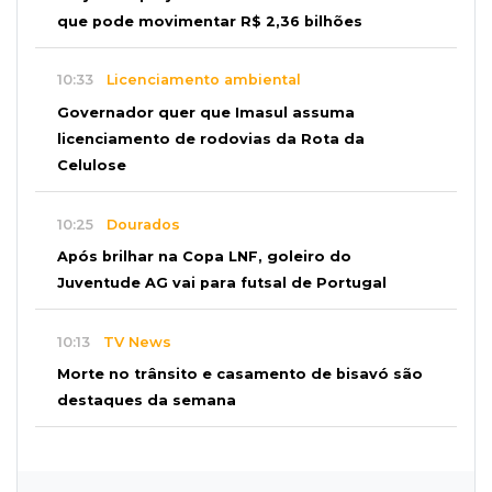
que pode movimentar R$ 2,36 bilhões
10:33
Licenciamento ambiental
Governador quer que Imasul assuma
licenciamento de rodovias da Rota da
Celulose
10:25
Dourados
Após brilhar na Copa LNF, goleiro do
Juventude AG vai para futsal de Portugal
10:13
TV News
Morte no trânsito e casamento de bisavó são
destaques da semana
10:05
19 viagens num dia
Fraude com cartão “torra” R$ 81 mil em