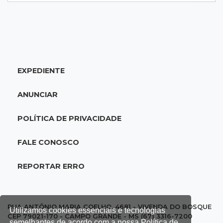
disputa do Brasileiro de Kung Fu
09:17
Jardim Manaíra
Idoso em bicicleta é atropelado por
motociclista que se filmava com celular
EXPEDIENTE
09:08
Comércio na fronteira
ANUNCIAR
Ponta Porã inicia regularização de boxes
comerciais na linha internacional
POLÍTICA DE PRIVACIDADE
08:57
Neste sábado
FALE CONOSCO
Chegada de frente fria muda o tempo e
Maracaju amanhece com forte neblina
REPORTAR ERRO
08:42
Agendão de jogos
Clássico carioca é destaque na rodada do
RUA ANTÔNIO MARIA COELHO, 4681 - VIVENDA DO BOSQUE
Utilizamos cookies essenciais e tecnologias
Brasileirão deste sábado
CEP 79021-170 - CAMPO GRANDE - MS (67) 3316-7200
semelhantes de acordo com a nossa Política de