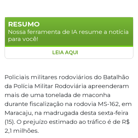
RESUMO
Nossa ferramenta de IA resume a notícia
para você!
LEIA AQUI
Policiais militares rodoviários
apreenderam mais de uma tonelada de
maconha na rodovia MS-162, em
Policiais militares rodoviários do Batalhão
Maracaju, na madrugada desta sexta-
da Polícia Militar Rodoviária apreenderam
feira. O motorista de um VW SpaceFox
mais de uma tonelada de maconha
tentou fugir e jogou o carro contra a
durante fiscalização na rodovia MS-162, em
viatura, perdeu o controle e abandonou o
veículo em uma plantação de milho, não
Maracaju, na madrugada desta sexta-feira
sendo localizado. Foram encontrados
(15). O prejuízo estimado ao tráfico é de R$
1.075 quilos de droga. O carro tinha placas
2,1 milhões.
falsas. O prejuízo ao tráfico é estimado