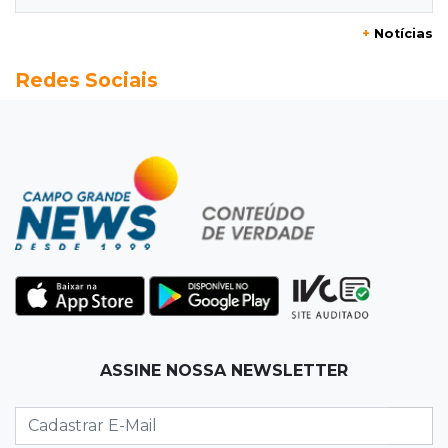
+
Notícias
20:13
Empregos
Redes Sociais
Seleções em MS têm salários de até R$ 8,2 mil;
veja oportunidades
19:50
Jardim Itatiaia
Vigia é amarrado durante roubo de carro e
dois caminhões em pátio
19:35
Bragança Paulista
Corinthians vence Bragantino por 2 a 0 e sobe
para 7º no Brasileirão
19:12
Na Vila Belmiro
ASSINE NOSSA NEWSLETTER
Athletico vence Santos por 2 a 0 e mantém 3º
lugar no Brasileirão