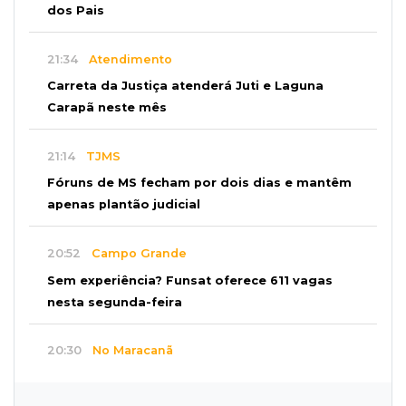
dos Pais
21:34
Atendimento
Carreta da Justiça atenderá Juti e Laguna
Carapã neste mês
21:14
TJMS
Fóruns de MS fecham por dois dias e mantêm
apenas plantão judicial
20:52
Campo Grande
Sem experiência? Funsat oferece 611 vagas
nesta segunda-feira
20:30
No Maracanã
Flamengo vence Vitória por 2 a 0 e encurta
distância para o líder