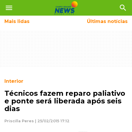
menu
search
Mais
lidas
Últimas notícias
Interior
Técnicos fazem reparo paliativo
e ponte será liberada após seis
dias
Priscilla Peres | 25/02/2015 17:12