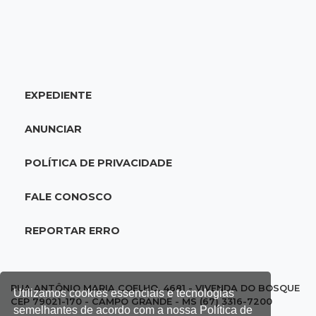
18:51
Oportunidades
UEMS está com seleções para professores
com salários de até R$ 10,2 mil
EXPEDIENTE
18:33
Em 2022
Homem que ajudou a sequestrar bebê matou
ANUNCIAR
adolescente atropelada no Amazonas
POLÍTICA DE PRIVACIDADE
18:15
Nubank Parque
Palmeiras e Inter ficam no 0 a 0 pela 22ª
FALE CONOSCO
rodada do Brasileirão
REPORTAR ERRO
17:58
Gratuitas
Justiça homologa acordo para castração de
1% da população de pets na Capital
RUA ANTÔNIO MARIA COELHO, 4681 - VIVENDA DO BOSQUE
Utilizamos cookies essenciais e tecnologias
CEP 79021-170 - CAMPO GRANDE - MS (67) 3316-7200
semelhantes de acordo com a nossa Política de