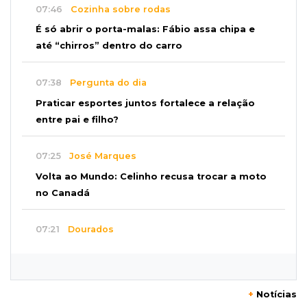
07:46
Cozinha sobre rodas
É só abrir o porta-malas: Fábio assa chipa e
até “chirros” dentro do carro
07:38
Pergunta do dia
Praticar esportes juntos fortalece a relação
entre pai e filho?
07:25
José Marques
Volta ao Mundo: Celinho recusa trocar a moto
no Canadá
07:21
Dourados
Mulher perde R$ 18,5 mil em golpe durante
compra de carro
+
Notícias
07:19
Movimento