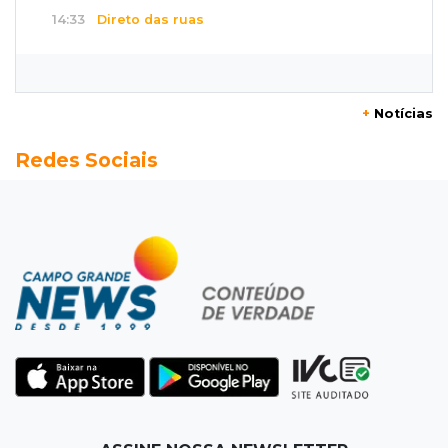
14:33
Direto das ruas
Ventania arranca teto de oficina mecânica e
danifica residências na Capital
+
Notícias
14:28
Reencontro
Redes Sociais
Gracyanne Barbosa se reconcilia com o pai em
viagem a MS
14:15
R$ 200 mil
Operação descobre desvio de quase 100
toneladas de soja em MS
14:06
Mais moderno
Obra do novo plenário da Assembleia chega a
10% e prevê 5 gabinetes extras