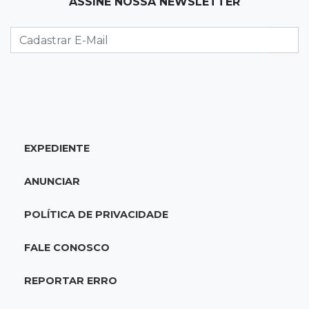
13:58
Coisa de brasileiro
ASSINE NOSSA NEWSLETTER
BC estuda bloquear ofensas e ameaças em
mensagens do Pix
13:44
MS-455
Carreta cai em rio após ponte de madeira
ceder e ficar destruída em Sidrolândia
EXPEDIENTE
13:39
Indústria e empregos
Novos projetos somam R$ 460 milhões e
ANUNCIAR
prometem 265 empregos na Capital
POLÍTICA DE PRIVACIDADE
13:32
RankBrasil
Produtor de MS entra no livro dos recordes
FALE CONOSCO
com colheita de 2,6 mil t de milho
REPORTAR ERRO
13:27
Ceasa