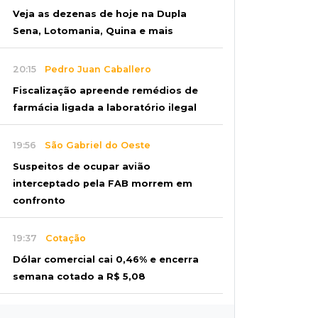
Veja as dezenas de hoje na Dupla
Sena, Lotomania, Quina e mais
20:15
Pedro Juan Caballero
Fiscalização apreende remédios de
farmácia ligada a laboratório ilegal
19:56
São Gabriel do Oeste
Suspeitos de ocupar avião
interceptado pela FAB morrem em
confronto
19:37
Cotação
Dólar comercial cai 0,46% e encerra
semana cotado a R$ 5,08
19:18
95º caso