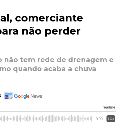
al, comerciante
para não perder
ro não tem rede de drenagem e
smo quando acaba a chuva
o
readme
1.0x
0:00