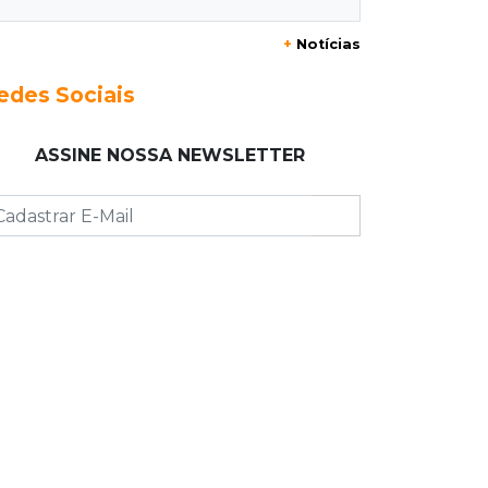
Foragido que se passava por pastor
+
Notícias
morre após reagir à abordagem
policial
edes Sociais
18:51
Certidão
ASSINE NOSSA NEWSLETTER
Em MS, uma criança é registrada sem
o nome do pai a cada 2h
18:36
Decisão
Pantanal viaja para Goiás em busca
de acesso inédito à Série A2 feminina
18:33
Registro do céu
Após chuva, despedida do "sextou" é
com pôr do sol que parece fogo
18:13
Nacional