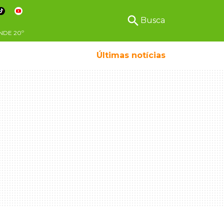
search
Busca
NDE
20º
Últimas notícias