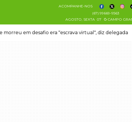
ACOMPANHE-NOS
(67) 99669-9563
AGOSTO, SEXTA
07
CAMPO GRA
 morreu em desafio era "escrava virtual", diz delegada