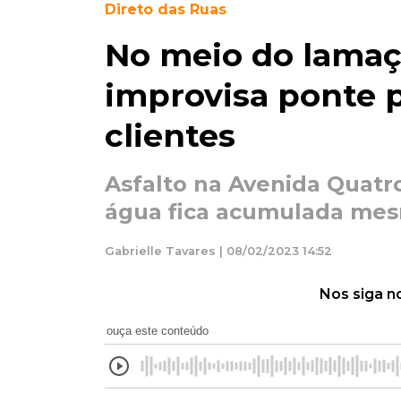
Direto das Ruas
No meio do lamaç
improvisa ponte 
clientes
Asfalto na Avenida Quat
água fica acumulada me
Gabrielle Tavares | 08/02/2023 14:52
Nos siga n
ouça este conteúdo