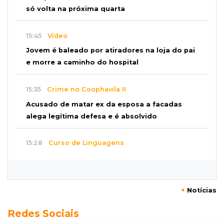
só volta na próxima quarta
15:45
Vídeo
Jovem é baleado por atiradores na loja do pai
e morre a caminho do hospital
15:35
Crime no Coophavila II
Acusado de matar ex da esposa a facadas
alega legítima defesa e é absolvido
15:28
Curso de Linguagens
UEMS abre inscrições para voluntários
ensinarem português a estrangeiros
+
Notícias
15:15
Pegue o guarda-chuva
Redes Sociais
Chuva chega à Capital e antecipa mudança no
tempo prevista para o fim de semana