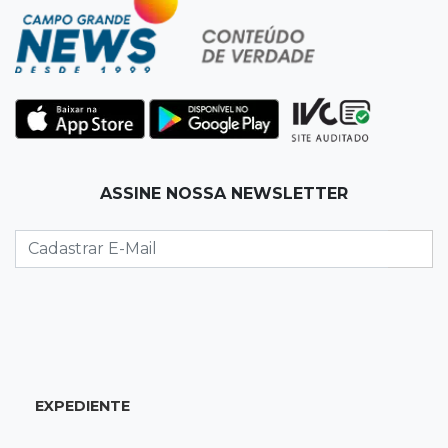
Vigia é amarrado durante roubo de carro e
dois caminhões em pátio
19:35
Bragança Paulista
Corinthians vence Bragantino por 2 a 0 e sobe
para 7º no Brasileirão
19:12
Na Vila Belmiro
ASSINE NOSSA NEWSLETTER
Athletico vence Santos por 2 a 0 e mantém 3º
lugar no Brasileirão
18:51
Oportunidades
UEMS está com seleções para professores
com salários de até R$ 10,2 mil
EXPEDIENTE
18:33
Em 2022
Homem que ajudou a sequestrar bebê matou