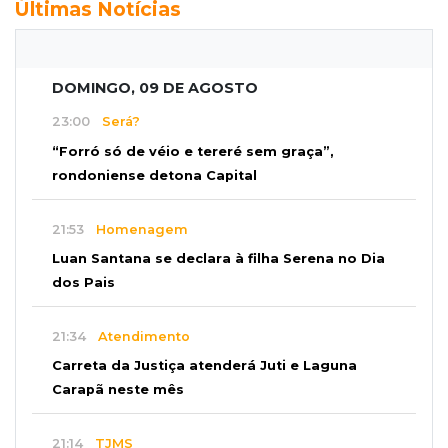
Últimas Notícias
DOMINGO, 09 DE AGOSTO
23:00
Será?
“Forró só de véio e tereré sem graça”,
rondoniense detona Capital
21:53
Homenagem
Luan Santana se declara à filha Serena no Dia
dos Pais
21:34
Atendimento
Carreta da Justiça atenderá Juti e Laguna
Carapã neste mês
21:14
TJMS