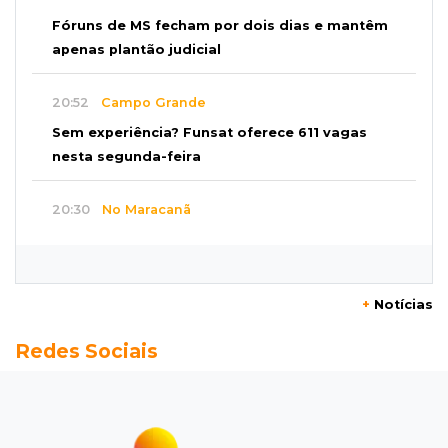
Fóruns de MS fecham por dois dias e mantêm
apenas plantão judicial
20:52
Campo Grande
Sem experiência? Funsat oferece 611 vagas
nesta segunda-feira
20:30
No Maracanã
Flamengo vence Vitória por 2 a 0 e encurta
distância para o líder
+
Notícias
20:13
Empregos
Redes Sociais
Seleções em MS têm salários de até R$ 8,2 mil;
veja oportunidades
19:50
Jardim Itatiaia