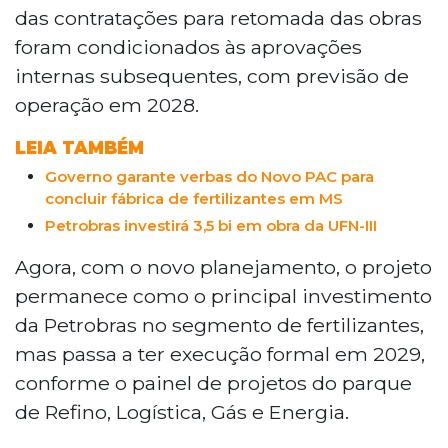
destinados ao segmento de Refino,
das contratações para retomada das obras
Transporte, Comercialização,
foram condicionados às aprovações
Petroquímica e Fertilizantes.
internas subsequentes, com previsão de
operação em 2028.
LEIA TAMBÉM
Governo garante verbas do Novo PAC para
concluir fábrica de fertilizantes em MS
Petrobras investirá 3,5 bi em obra da UFN-III
Agora, com o novo planejamento, o projeto
permanece como o principal investimento
da Petrobras no segmento de fertilizantes,
mas passa a ter execução formal em 2029,
conforme o painel de projetos do parque
de Refino, Logística, Gás e Energia.