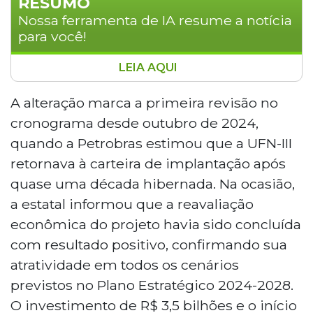
RESUMO
Nossa ferramenta de IA resume a notícia
para você!
LEIA AQUI
A Petrobras adiou para 2029 a conclusão
da Unidade de Fertilizantes Nitrogenados
A alteração marca a primeira revisão no
III (UFN-III), em Três Lagoas, conforme
cronograma desde outubro de 2024,
divulgado no Plano de Negócios 2026-
quando a Petrobras estimou que a UFN-III
2030. O projeto, que estava previsto para
retornava à carteira de implantação após
2028, representa um investimento de R$
quase uma década hibernada. Na ocasião,
3,5 bilhões e é considerado estratégico
para reduzir a dependência externa de
a estatal informou que a reavaliação
ureia e amônia. O adiamento ocorre em
econômica do projeto havia sido concluída
um cenário de preços mais baixos do
com resultado positivo, confirmando sua
petróleo e maior cautela nos
atratividade em todos os cenários
investimentos. A Petrobras prevê US$ 109
previstos no Plano Estratégico 2024-2028.
bilhões em investimentos totais para o
período, sendo US$ 15,8 bilhões
O investimento de R$ 3,5 bilhões e o início