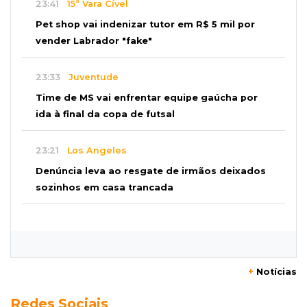
23:41
15ª Vara Cível
Pet shop vai indenizar tutor em R$ 5 mil por
vender Labrador "fake"
23:33
Juventude
Time de MS vai enfrentar equipe gaúcha por
ida à final da copa de futsal
23:21
Los Angeles
Denúncia leva ao resgate de irmãos deixados
sozinhos em casa trancada
23:17
Clima
Defesa Civil recomenda atenção em MS com
formação de ciclone bomba
+
Notícias
23:00
Ideb
Redes Sociais