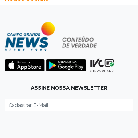
Entre escolas com nota divulgada, 3 estaduais
lideram o Ensino Médio na Capital
22:57
Chapadão do Sul
Homem é baleado após apontar revólver para
policiais militares
22:42
Resumão
Palmeiras e Vasco confirmam vagas nas
quartas da Copa do Brasil
ASSINE NOSSA NEWSLETTER
22:26
Eleições 2026
Eleitorado aprova teste da urna, mas diz que
colinha será "fundamental"
22:05
Sidrolândia
Briga termina com homem de 35 anos