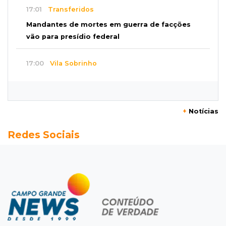
17:01
Transferidos
Mandantes de mortes em guerra de facções
vão para presídio federal
17:00
Vila Sobrinho
Uno capota e Gol invade terreno em acidente
próximo à Praça do Papa
+
Notícias
16:52
De estimação
Redes Sociais
Pet shop é recorrente na venda de cães "fake"
e até de animais doentes
16:47
Adoção especial
Cachorrinho que perdeu um olho espera por
novo lar no CCZ
16:30
Rio Anhanduí