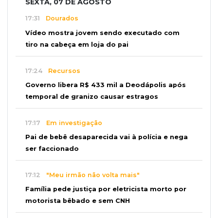
SEXTA, 07 DE AGOSTO
17:31
Dourados
Vídeo mostra jovem sendo executado com
tiro na cabeça em loja do pai
17:24
Recursos
Governo libera R$ 433 mil a Deodápolis após
temporal de granizo causar estragos
17:17
Em investigação
Pai de bebê desaparecida vai à polícia e nega
ser faccionado
17:12
"Meu irmão não volta mais"
Família pede justiça por eletricista morto por
motorista bêbado e sem CNH