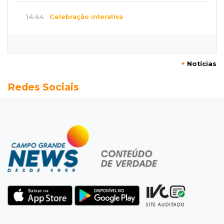
14:44
Celebração interativa
Quiz sobre história de Cassilândia marca festa
de 72 anos em praça no Centro
+
Notícias
14:28
Preservação
Redes Sociais
Ladário abre consulta para criação do Parque
Natural Pérola do Pantanal
13:52
Corumbá
Pantaneiro que salvou fazenda com diques
vira personagem de livro
13:34
Operação Lívia
Discord é investigado por falha na proteção
de menores após morte de adolescente