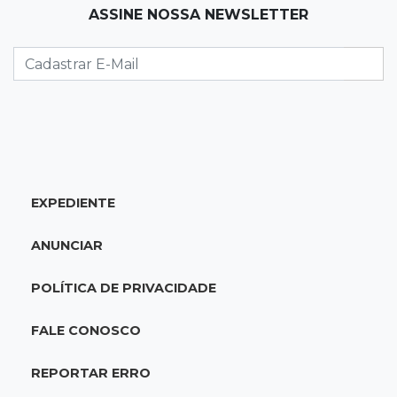
13:33
Produção artesanal
ASSINE NOSSA NEWSLETTER
MS chega a 25 cachaças registradas e amplia
número de produtores em 67%
13:12
Fraude eletrônica
Idoso tem R$ 39,7 mil retirados da conta em
transferências misteriosas
EXPEDIENTE
13:00
Artigos
O crescimento descontrolado das big techs
ANUNCIAR
12:55
Ventania
POLÍTICA DE PRIVACIDADE
Árvore cai, bloqueia avenida e deixa comércio
sem energia em Campo Grande
FALE CONOSCO
12:34
Fogo e fumaça
REPORTAR ERRO