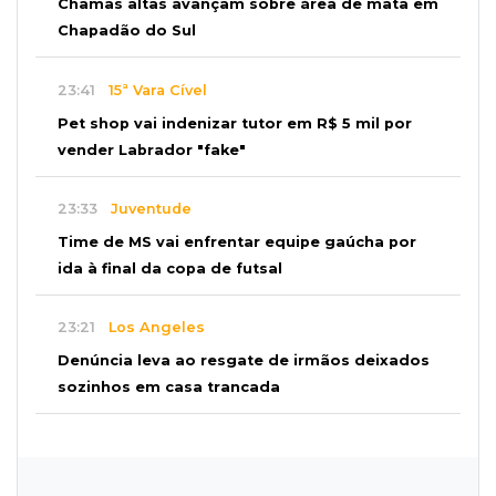
Chamas altas avançam sobre área de mata em
Chapadão do Sul
23:41
15ª Vara Cível
Pet shop vai indenizar tutor em R$ 5 mil por
vender Labrador "fake"
23:33
Juventude
Time de MS vai enfrentar equipe gaúcha por
ida à final da copa de futsal
23:21
Los Angeles
Denúncia leva ao resgate de irmãos deixados
sozinhos em casa trancada
23:17
Clima
Defesa Civil recomenda atenção em MS com