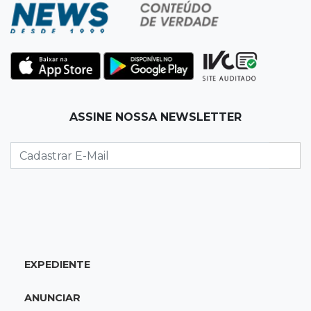
frente da filha é condenado
15:24
Veículos
Rodamos 1.000 km com o Basalt; veja onde
ele mais surpreendeu
15:14
Luto na arquitetura
ASSINE NOSSA NEWSLETTER
Morre aos 58 anos Luis Pedro Scalise,
arquiteto dos projetos fora do comum
14:55
Categorias de base
Times de Dourados e Campo Grande vencem
1ª etapa do Festival de Futebol Sub-11
EXPEDIENTE
14:47
"Acrodermo"
Típico de MS, bocaiúva vira cosmético em
ANUNCIAR
pesquisa da UFMS premiada no Paìs