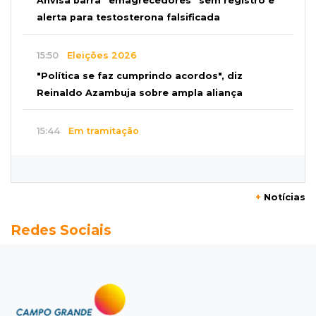
Anvisa barra “emagrecedores” sem registro e
alerta para testosterona falsificada
15:50
Eleições 2026
"Política se faz cumprindo acordos", diz
Reinaldo Azambuja sobre ampla aliança
15:44
Em tramitação
Projeto em MS quer barrar artistas que
divulgam bets em eventos públicos
+
Notícias
15:37
Versão de defesa
Redes Sociais
Caminhão envolvido em acidente com 4
mortes quebrou na pista
15:27
Pagará indenização
Homem que atacou ex com motosserra na