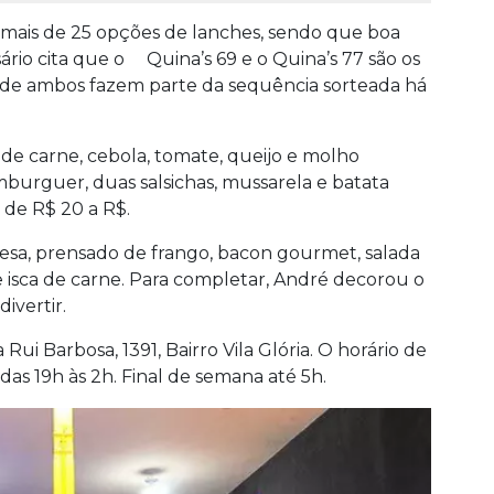
mais de 25 opções de lanches, sendo que boa
ário cita que o Quina’s 69 e o Quina’s 77 são os
 de ambos fazem parte da sequência sorteada há
 de carne, cebola, tomate, queijo e molho
burguer, duas salsichas, mussarela e batata
 de R$ 20 a R$.
esa, prensado de frango, bacon gourmet, salada
 isca de carne. Para completar, André decorou o
ivertir.
ui Barbosa, 1391, Bairro Vila Glória. O horário de
s 19h às 2h. Final de semana até 5h.