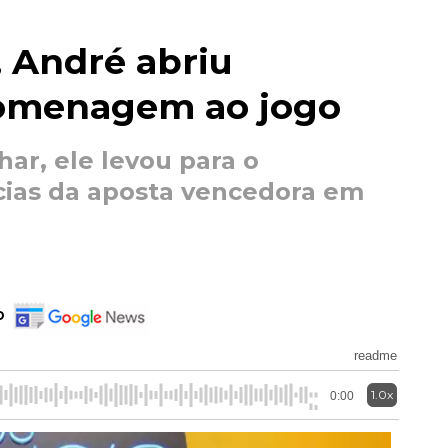
 André abriu
omenagem ao jogo
ar, ele levou para o
cias da aposta vencedora em
o
readme
1.0x
0:00