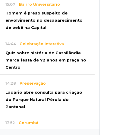
15:07
Bairro Universitário
Homem é preso suspeito de
envolvimento no desaparecimento
de bebê na Capital
14:44
Celebração interativa
Quiz sobre história de Cassilândia
marca festa de 72 anos em praça no
Centro
14:28
Preservação
Ladário abre consulta para criação
do Parque Natural Pérola do
Pantanal
13:52
Corumbá
Pantaneiro que salvou fazenda com