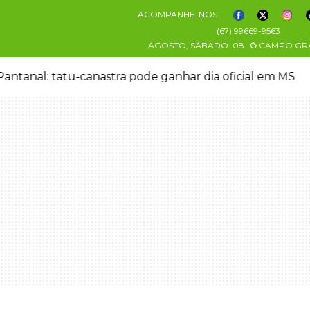
ACOMPANHE-NOS
(67) 99669-9563
AGOSTO, SÁBADO
08
CAMPO GR
antanal: tatu-canastra pode ganhar dia oficial em MS