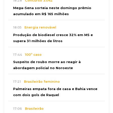
18:28
Concurso 3.042
Mega-Sena sorteia neste domingo prêmio
acumulado em R$ 165 milhões
18:05
Energia renovável
Produção de biodiesel cresce 32% em MS e
supera 31 milhões de litros
17:44
100º caso
Suspeito de roubo morre ao reagir à
abordagem policial no Noroeste
17:21
Brasileirão feminino
Palmeiras empata fora de casa e Bahia vence
com dois gols de Raquel
17:06
Brasileirão