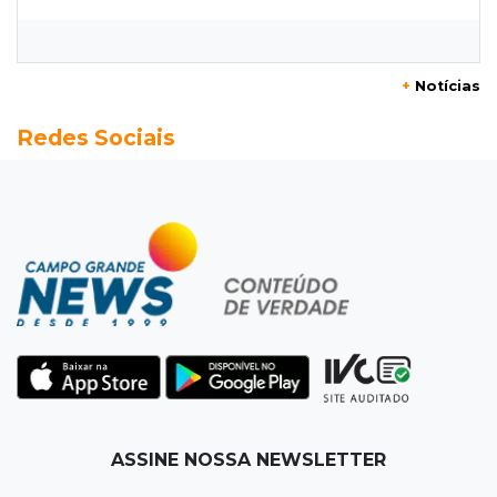
Grêmio vira sobre São Paulo com gol de falta
e deixa zona de rebaixamento
+
Notícias
16:44
Rajadas de vento
Redes Sociais
Inmet faz alerta de vendaval e tempestade
com rajadas de até 60 km/h em MS
16:25
Rede de água
Juiz obriga condomínio da Capital a fazer
ligação de água na rede pública
16:07
Mercado aquecido
Há vagas: obras da UFN3 mantêm ciclo de
contratações em Três Lagoas
15:47
Comportamento
ASSINE NOSSA NEWSLETTER
Odilon Wagner se encanta em visita ao