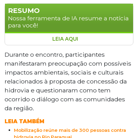
RESUMO
Nossa ferramenta de IA resume a notícia
para você!
LEIA AQUI
Audiência pública em Corumbá debateu
a necessidade de ampliar a participação
Durante o encontro, participantes
de comunidades tradicionais e povos
manifestaram preocupação com possíveis
indígenas nas discussões sobre a
impactos ambientais, sociais e culturais
concessão da Hidrovia do Rio Paraguai.
relacionados à proposta de concessão da
Pesquisadores, lideranças e
hidrovia e questionaram como tem
representantes do Ministério Público
defenderam o direito à consulta prévia
ocorrido o diálogo com as comunidades
garantido pela Convenção 169 da OIT.
da região.
Entre as reivindicações, estão a
suspensão da concessão nos moldes
LEIA TAMBÉM
atuais e a realização de uma Avaliação
Mobilização reúne mais de 300 pessoas contra
Ambiental Estratégica para toda a bacia.
hidrovia no Rio Paraguai