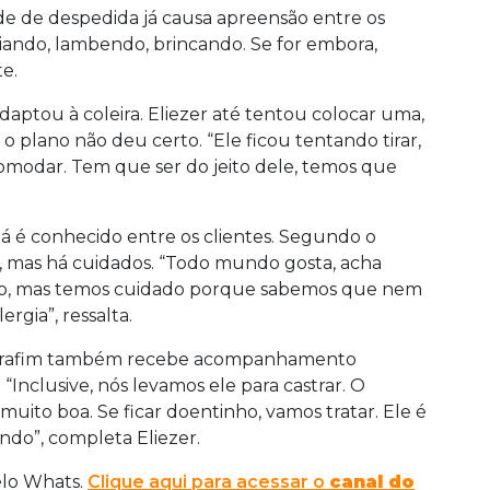
de de despedida já causa apreensão entre os
iando, lambendo, brincando. Se for embora,
e.
daptou à coleira. Eliezer até tentou colocar uma,
 o plano não deu certo. “Ele ficou tentando tirar,
modar. Tem que ser do jeito dele, temos que
já é conhecido entre os clientes. Segundo o
, mas há cuidados. “Todo mundo gosta, acha
ção, mas temos cuidado porque sabemos que nem
rgia”, ressalta.
, Serafim também recebe acompanhamento
 “Inclusive, nós levamos ele para castrar. O
muito boa. Se ficar doentinho, vamos tratar. Ele é
ando”, completa Eliezer.
elo Whats.
Clique aqui para acessar o
canal do