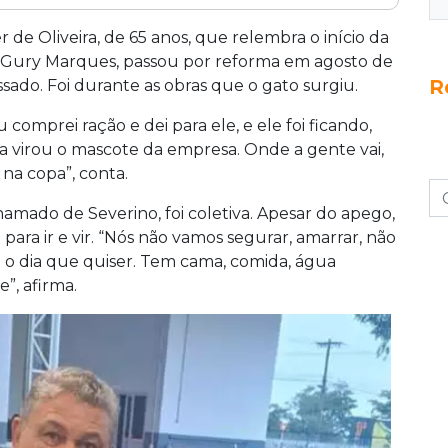
e de uma empresa no Bairro Universitário, em
 obras na Avenida Gury Marques há nove
 de Oliveira, de 65 anos, que relembra o início da
ncionários, o felino tem cama, comida e
da Gury Marques, passou por reforma em agosto de
R
star castrado e com vacinas em dia. O
sado. Foi durante as obras que o gato surgiu.
, afirma que o animal tem liberdade total e já é
omprei ração e dei para ele, e ele foi ficando,
ra virou o mascote da empresa. Onde a gente vai,
, na copa”, conta.
amado de Severino, foi coletiva. Apesar do apego,
para ir e vir. “Nós não vamos segurar, amarrar, não
té o dia que quiser. Tem cama, comida, água
e”, afirma.