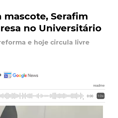
a mascote, Serafim
esa no Universitário
eforma e hoje circula livre
o
readme
1.0x
0:00