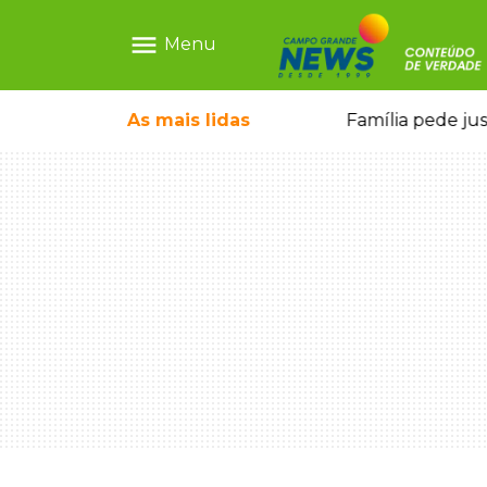
menu
Menu
o pai e morre a caminho do hospital
As mais
lidas
Família pede ju