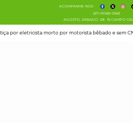
ACOMPANHE-NOS
(67) 99669-9563
AGOSTO, SÁBADO
08
CAMPO GR
stiça por eletricista morto por motorista bêbado e sem 