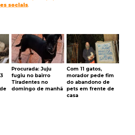
es sociais
.
Procurada: Juju
Com 11 gatos,
3
fugiu no bairro
morador pede fim
Tiradentes no
do abandono de
ede
domingo de manhã
pets em frente de
casa