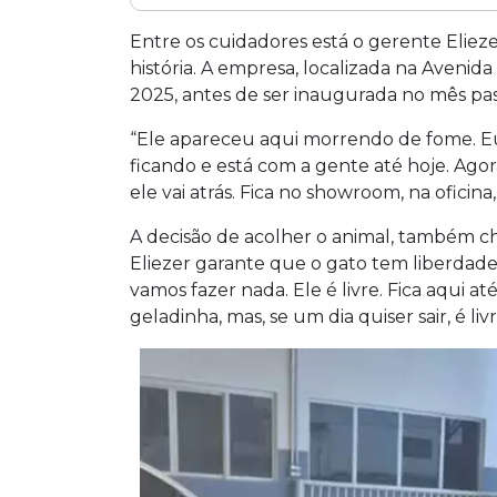
Um gato chamado Serafim virou mascot
Campo Grande, após aparecer durante
Entre os cuidadores está o gerente Eliezer
meses. Acolhido coletivamente pelos fu
história. A empresa, localizada na Aveni
acompanhamento veterinário, além de e
2025, antes de ser inaugurada no mês pas
gerente Eliezer de Oliveira, de 65 anos
“Ele apareceu aqui morrendo de fome. Eu c
tratado como membro da família.
ficando e está com a gente até hoje. Ago
ele vai atrás. Fica no showroom, na oficina
A decisão de acolher o animal, também ch
Eliezer garante que o gato tem liberdade 
vamos fazer nada. Ele é livre. Fica aqui a
geladinha, mas, se um dia quiser sair, é livr