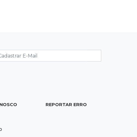
Ex-PM deixa prisão para tratamento
médico 5 meses após ser capturado
19:41
Feminicídio
Júri condena a 25 anos homem que
atropelou esposa em frente aos
filhos
19:20
Selic
Banco Central reduz juros para 14%
ao ano em 4º corte consecutivo
ONOSCO
REPORTAR ERRO
19:05
Pregão
Dólar comercial fecha cotado a R$
5,12 com atenção ao cenário externo
0