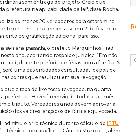
raordinária sem entrega do projeto. Creio que
 prefeitura na aplicabilidade da lei", disse Rocha.
mobiliza ao menos 20 vereadores para estarem na
R
rante o recesso que encerra-se em 2 de fevereiro.
nto de gratificação adicional para isso.
 na semana passada, o prefeito M
arquinhos
Trad
 neste ano, ocorrendo
respaldo jurídico.
“Em não
Trad, durante período de férias com a família. A
 será uma das entidades consultadas, depois de
xo nas contas que resultou em sua revogação.
 que a taxa de lixo fosse revogada, na quarta-
ela prefeitura. Haverá reenvio de todos os carnês
am o tributo. Vereadores ainda devem aprovar a
uição dos valores lançados de forma equivocada.
N) admitiu o erro técnico durante cálculo do
IPTU
.
o técnica, com auxílio da Câmara Municipal, além