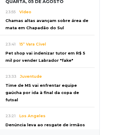
QUARTA, 05 DE AGOSTO
23:55
Vídeo
Chamas altas avançam sobre área de
mata em Chapadão do Sul
23:41
15ª Vara Cível
Pet shop vai indenizar tutor em R$ 5
mil por vender Labrador "fake"
23:33
Juventude
Time de MS vai enfrentar equipe
gaúcha por ida à final da copa de
futsal
23:21
Los Angeles
Denúncia leva ao resgate de irmãos
deixados sozinhos em casa trancada