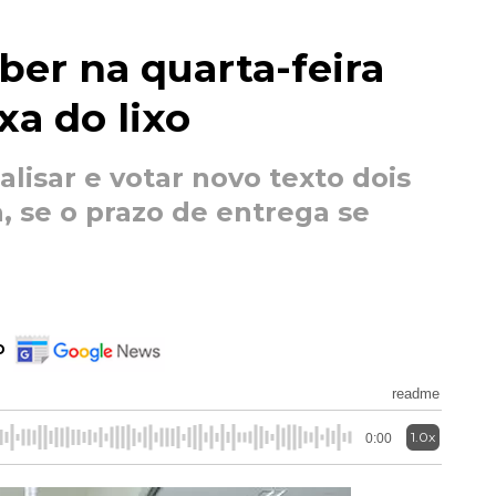
er na quarta-feira
xa do lixo
isar e votar novo texto dois
a, se o prazo de entrega se
o
readme
1.0x
0:00