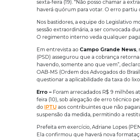
sexta-feira (19). "Não posso chamar a ext
haverá quórum para votar. O erro partiu da
Nos bastidores, a equipe do Legislativo 
sessão extraordinária, a ser convocada du
O regimento interno veda qualquer pagame
Em entrevista ao
Campo Grande News
,
(PSD) assegurou que a cobrança retorna
havendo, somente ano que vem”, declarou 
OAB-MS (Ordem dos Advogados do Brasil)
questionar a aplicabilidade da taxa do li
Erro –
Foram arrecadados R$ 9 milhões até
feira (10), sob alegação de erro técnico p
do
IPTU
aos contribuintes que não pagar
suspensão da medida, permitindo a restit
Prefeita em exercício, Adriane Lopes (PE
Ela confirmou que haverá nova formataçã