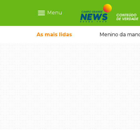
menu
Menu
 falso e prende pai e filho
As mais
lidas
Menino da mandi