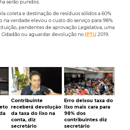
ha serão punidos.
ela coleta e destinação de resíduos sólidos a 60%
xo na verdade elevou o custo do serviço para 98%
tituição, pendentes de aprovação Legislativa, uma
do Cidadão ou aguardar devolução no
IPTU
2019.
Contribuinte
Erro deixou taxa do
eto
receberá devolução
lixo mais cara para
 da
da taxa do lixo na
98% dos
conta, diz
contribuintes diz
secretário
secretário