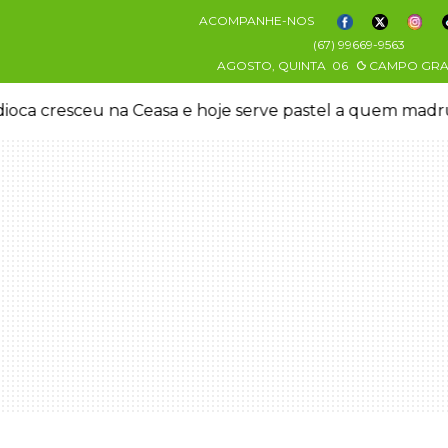
ACOMPANHE-NOS
(67) 99669-9563
AGOSTO, QUINTA
06
CAMPO GR
oca cresceu na Ceasa e hoje serve pastel a quem mad