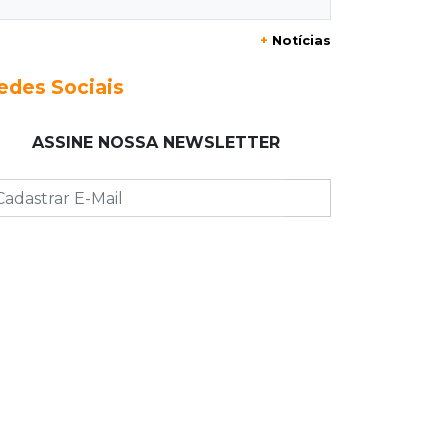
+
Notícias
23:17
Clima
Defesa Civil recomenda atenção em
edes Sociais
MS com formação de ciclone bomba
ASSINE NOSSA NEWSLETTER
23:00
Ideb
Entre escolas com nota divulgada, 3
estaduais lideram o Ensino Médio na
Capital
22:57
Chapadão do Sul
Homem é baleado após apontar
revólver para policiais militares
22:42
Resumão
Palmeiras e Vasco confirmam vagas
nas quartas da Copa do Brasil