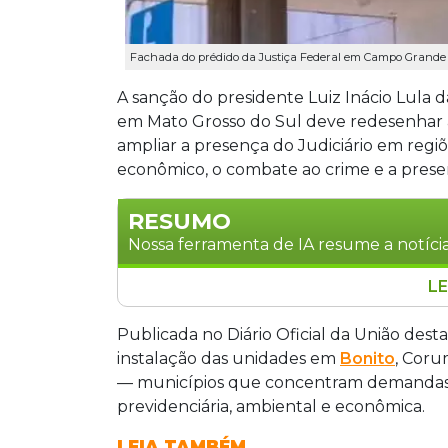
Fachada do prédido da Justiça Federal em Campo Grande (
A sanção do presidente Luiz Inácio Lula da
em Mato Grosso do Sul deve redesenhar a
ampliar a presença do Judiciário em regiõ
econômico, o combate ao crime e a prese
RESUMO
Nossa ferramenta de IA resume a notícia
LE
Lula sancionou a Lei nº 15.401/2026, que
em Mato Grosso do Sul, nos municípios 
Publicada no Diário Oficial da União desta 
Lagoas e Dourados. A medida visa descen
instalação das unidades em
Bonito
, Coru
sobrecarga das unidades existentes e
— municípios que concentram demandas c
demandas crescentes nas áreas criminal
previdenciária, ambiental e econômica.
implantação será gradual.
LEIA TAMBÉM