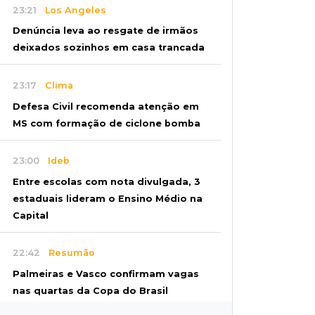
23:21
Los Angeles
Denúncia leva ao resgate de irmãos
deixados sozinhos em casa trancada
23:17
Clima
Defesa Civil recomenda atenção em
MS com formação de ciclone bomba
23:00
Ideb
Entre escolas com nota divulgada, 3
estaduais lideram o Ensino Médio na
Capital
22:42
Resumão
Palmeiras e Vasco confirmam vagas
nas quartas da Copa do Brasil