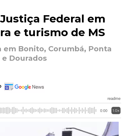
 Justiça Federal em
ira e turismo de MS
a em Bonito, Corumbá, Ponta
s e Dourados
o
readme
1.0x
0:00