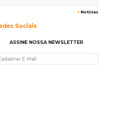
22:26
Eleições 2026
+
Notícias
Eleitorado aprova teste da urna, mas
diz que colinha será "fundamental"
edes Sociais
22:05
Sidrolândia
ASSINE NOSSA NEWSLETTER
Briga termina com homem de 35
anos assassinado a facadas
21:40
Ideb
Escolas municipais lideram notas do
Ensino Fundamental em Campo
Grande
21:28
Futebol
Grêmio e Cruzeiro vencem em casa e
avançam às quartas da Copa do
Brasil