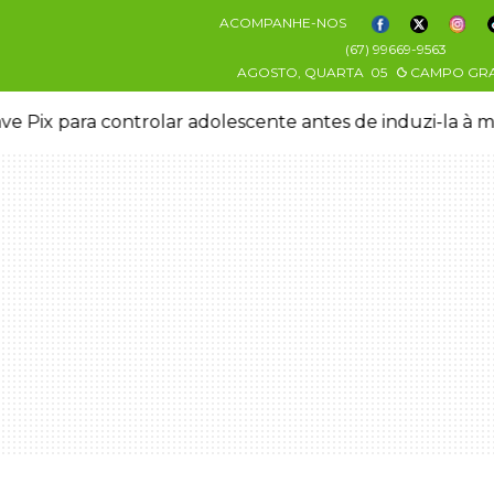
ACOMPANHE-NOS
(67) 99669-9563
AGOSTO, QUARTA
05
CAMPO GR
ve Pix para controlar adolescente antes de induzi-la à 