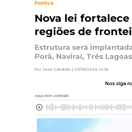
Política
Nova lei fortalece
regiões de fronte
Estrutura será implantad
Porã, Naviraí, Três Lagoa
Por José Cândido | 07/05/2026 14:36
Nos siga n
ouça este conteúdo