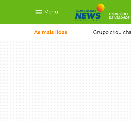
menu
Menu
icape deixou 4 mortos e 8 feridos
As mais
lidas
Grupo criou cha