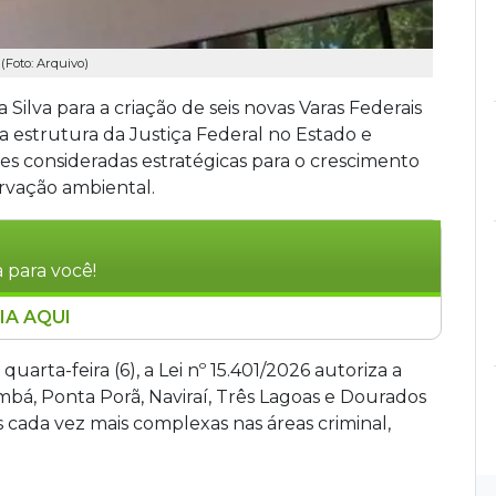
Foto: Arquivo)
 Silva para a criação de seis novas Varas Federais
 estrutura da Justiça Federal no Estado e
es consideradas estratégicas para o crescimento
rvação ambiental.
 para você!
IA AQUI
 autoriza a criação de seis novas Varas Federais
de Bonito, Corumbá, Ponta Porã, Naviraí, Três
quarta-feira (6), a Lei nº 15.401/2026 autoriza a
tralizar a Justiça Federal, reduzir a
mbá, Ponta Porã, Naviraí, Três Lagoas e Dourados
 acelerar julgamentos em regiões com
ada vez mais complexas nas áreas criminal,
, ambiental, previdenciária e econômica. A