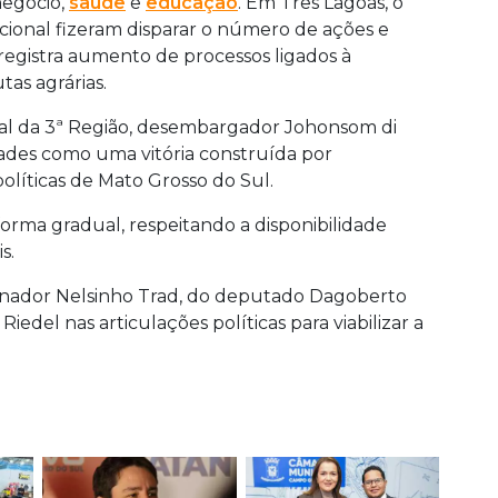
negócio,
saúde
e
educação
. Em Três Lagoas, o
cional fizeram disparar o número de ações e
registra aumento de processos ligados à
tas agrárias.
ral da 3ª Região, desembargador Johonsom di
idades como uma vitória construída por
olíticas de Mato Grosso do Sul.
orma gradual, respeitando a disponibilidade
s.
enador Nelsinho Trad, do deputado Dagoberto
edel nas articulações políticas para viabilizar a