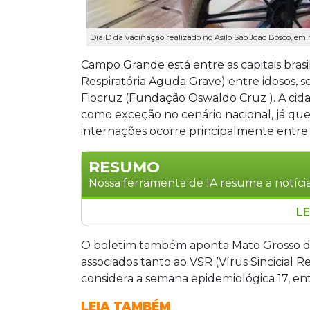
Dia D da vacinação realizado no Asilo São João Bosco, em
Campo Grande está entre as capitais bra
Respiratória Aguda Grave) entre idosos, 
Fiocruz (Fundação Oswaldo Cruz ). A cid
como exceção no cenário nacional, já que,
internações ocorre principalmente entre
RESUMO
Nossa ferramenta de IA resume a notícia
LE
Campo Grande figura entre as capitai
Respiratória Aguda Grave em idosos, s
O boletim também aponta Mato Grosso do
Sul também registra avanço de casos de
associados tanto ao VSR (Vírus Sincicial Re
representou 39,2% dos casos positivos e
considera a semana epidemiológica 17, entr
somou 45.228 casos de SRAG em 2026. 
LEIA TAMBÉM