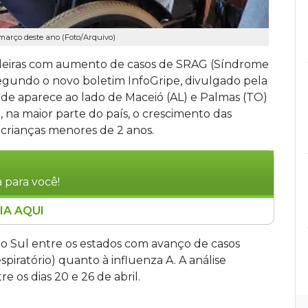
 março deste ano (Foto/Arquivo)
sileiras com aumento de casos de SRAG (Síndrome
segundo o novo boletim InfoGripe, divulgado pela
ade aparece ao lado de Maceió (AL) e Palmas (TO)
 na maior parte do país, o crescimento das
 crianças menores de 2 anos.
 para você!
IA AQUI
s com aumento de casos de Síndrome
egundo boletim da Fiocruz. O Mato Grosso do
 Sul entre os estados com avanço de casos
 influenza A e VSR. No Brasil, a influenza A
spiratório) quanto à influenza A. A análise
 74,5% dos óbitos por vírus respiratórios. O país
e os dias 20 e 26 de abril.
Pesquisadores reforçam a importância da