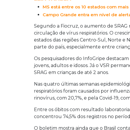
vacinação entre grupos vulneráveis.
MS está entre os 10 estados com mais c
Campo Grande entra em nível de alerta
Segundo a Fiocruz, o aumento de SRAG n
circulação de vírus respiratórios. O cres
estados das regiões Centro-Sul, Norte e
parte do país, especialmente entre crian
Os pesquisadores do InfoGripe destacam 
jovens, adultos e idosos. Já o VSR perma
SRAG em crianças de até 2 anos.
Nas quatro últimas semanas epidemiológica
respiratórios foram causados por influen
rinovírus, com 20,7%, e pela Covid-19, com
Entre os óbitos com resultado laboratorial 
concentrou 74,5% dos registros no períod
O boletim mostra ainda que o Brasil cont