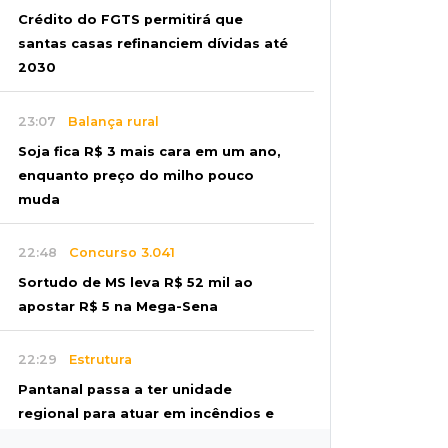
Crédito do FGTS permitirá que
santas casas refinanciem dívidas até
2030
23:07
Balança rural
Soja fica R$ 3 mais cara em um ano,
enquanto preço do milho pouco
muda
22:48
Concurso 3.041
Sortudo de MS leva R$ 52 mil ao
apostar R$ 5 na Mega-Sena
22:29
Estrutura
Pantanal passa a ter unidade
regional para atuar em incêndios e
desmate