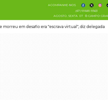
ACOMPANHE-NOS
(67) 99669-9563
AGOSTO, SEXTA
07
CAMPO GRA
 morreu em desafio era "escrava virtual", diz delegada