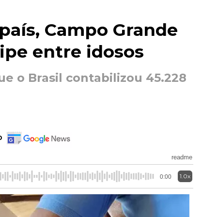
país, Campo Grande
ripe entre idosos
e o Brasil contabilizou 45.228
o
readme
1.0x
0:00