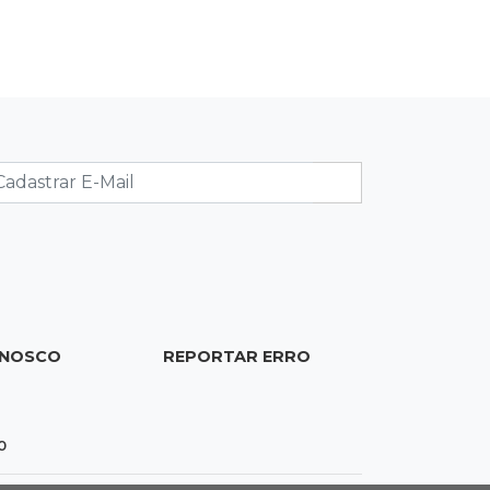
19:28
Contravenção penal
STF suspende julgamento que pode
definir futuro do jogo do bicho no
País
19:09
Cotação
Dólar fecha em queda a R$ 5,10 após
taxa de juros cair para 14%
18:44
Cidades
Taxa de homicídios cai na fronteira,
ONOSCO
REPORTAR ERRO
assim como as de estupros e roubos
18:21
Localização
0
Prefeitura prevê R$ 297 mil para