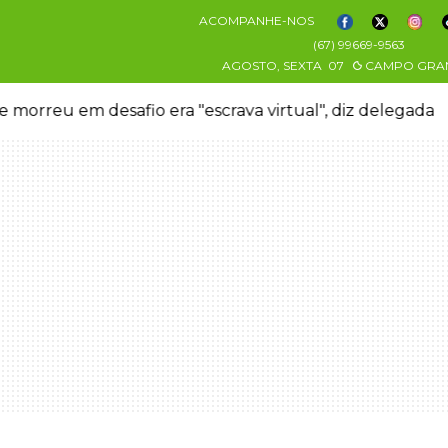
ACOMPANHE-NOS
(67) 99669-9563
AGOSTO, SEXTA
07
CAMPO GRA
 morreu em desafio era "escrava virtual", diz delegada