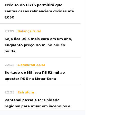
Crédito do FGTS permitirá que
santas casas refinanciem dívidas até
2030
23:07
Balança rural
Soja fica R$ 3 mais cara em um ano,
enquanto preço do milho pouco
muda
22:48
Concurso 3.041
Sortudo de MS leva R$ 52 mil ao
apostar R$ 5 na Mega-Sena
22:29
Estrutura
Pantanal passa a ter unidade
regional para atuar em incêndios e
desmate