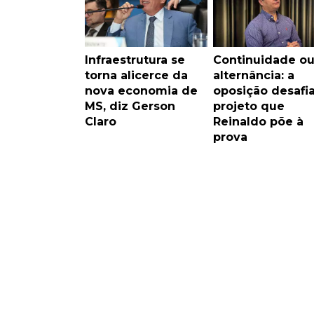
Infraestrutura se
Continuidade o
torna alicerce da
alternância: a
nova economia de
oposição desafi
MS, diz Gerson
projeto que
Claro
Reinaldo põe à
prova