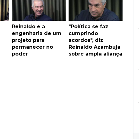
u
Reinaldo e a
"Política se faz
engenharia de um
cumprindo
a
projeto para
acordos", diz
permanecer no
Reinaldo Azambuja
poder
sobre ampla aliança