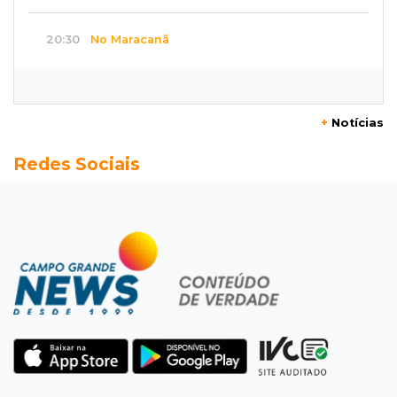
20:30
No Maracanã
Flamengo vence Vitória por 2 a 0 e encurta
distância para o líder
+
Notícias
20:13
Empregos
Redes Sociais
Seleções em MS têm salários de até R$ 8,2 mil;
veja oportunidades
19:50
Jardim Itatiaia
Vigia é amarrado durante roubo de carro e
dois caminhões em pátio
19:35
Bragança Paulista
Corinthians vence Bragantino por 2 a 0 e sobe
para 7º no Brasileirão