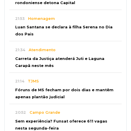
rondoniense detona Capital
21:53
Homenagem
Luan Santana se declara à filha Serena no Dia
dos Pais
21:34
Atendimento
Carreta da Justiça atenderá Juti e Laguna
Carapã neste mês
21:14
TJMS
Fóruns de MS fecham por dois dias e mantêm
apenas plantão judicial
20:52
Campo Grande
Sem experiência? Funsat oferece 611 vagas
nesta segunda-feira