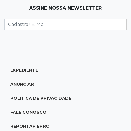
19:12
Na Vila Belmiro
ASSINE NOSSA NEWSLETTER
Athletico vence Santos por 2 a 0 e mantém 3º
lugar no Brasileirão
18:51
Oportunidades
UEMS está com seleções para professores
com salários de até R$ 10,2 mil
EXPEDIENTE
18:33
Em 2022
Homem que ajudou a sequestrar bebê matou
ANUNCIAR
adolescente atropelada no Amazonas
POLÍTICA DE PRIVACIDADE
18:15
Nubank Parque
Palmeiras e Inter ficam no 0 a 0 pela 22ª
FALE CONOSCO
rodada do Brasileirão
REPORTAR ERRO