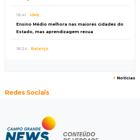
18:41
Ideb
Ensino Médio melhora nas maiores cidades do
Estado, mas aprendizagem recua
18:24
Balanço
Boletim mostra que julho teve chuva irregular
e déficit em grande parte de MS
+
Notícias
18:02
Ideb
Redes Sociais
Ensino Fundamental melhora em Campo
Grande, Dourados e Corumbá
17:51
Arsenal Oculto
Preso em operação da PF no ano passado
volta a ser alvo por comércio de armas