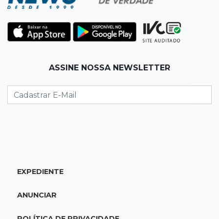
17:42
Bonito
Justiça manda periciar obra construída perto
da Gruta do Lago Azul
17:42
Fronteira
ASSINE NOSSA NEWSLETTER
PRF encontra 420 kg de cocaína em fundo
falso e prende pai e filho
17:31
Ensinar Juntos
A fragilização da verdade na era digital
17:21
Ideb
EXPEDIENTE
Qualidade da educação avança em MS e
Ensino Médio sobe de 4,0 para 4,4
ANUNCIAR
17:16
Justiça
POLÍTICA DE PRIVACIDADE