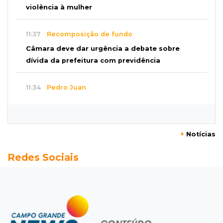
violência à mulher
11:37
Recomposição de fundo
Câmara deve dar urgência a debate sobre
dívida da prefeitura com previdência
11:34
Pedro Juan
Polícia fecha laboratório clandestino de
emagrecedores e prende 2 brasileiros
+
Notícias
11:24
Fiscalização
Redes Sociais
Assembleia e Câmara farão audiência sobre
limite de som em bares da Capital
11:18
Naviraí
Rapaz é executado a tiros após apostar R$ 31
mil em jogo de sinuca