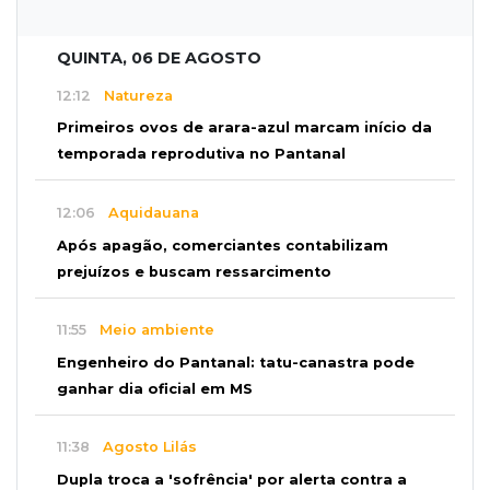
QUINTA, 06 DE AGOSTO
12:12
Natureza
Primeiros ovos de arara-azul marcam início da
temporada reprodutiva no Pantanal
12:06
Aquidauana
Após apagão, comerciantes contabilizam
prejuízos e buscam ressarcimento
11:55
Meio ambiente
Engenheiro do Pantanal: tatu-canastra pode
ganhar dia oficial em MS
11:38
Agosto Lilás
Dupla troca a 'sofrência' por alerta contra a