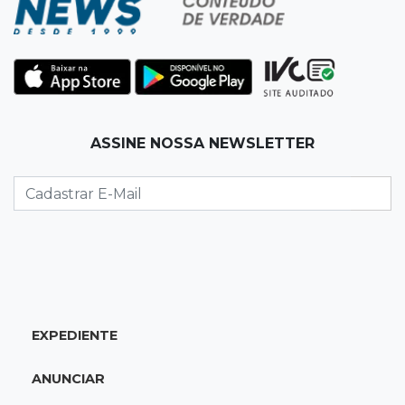
11:16
Viu a Juju?
Procurada: Juju fugiu no bairro Tiradentes no
domingo de manhã
11:01
Operação Lívia
ASSINE NOSSA NEWSLETTER
Adolescente que morreu em desafio era
"escrava virtual", diz delegada
10:56
Destruição
Incêndio destrói parte de uma das feiras mais
movimentadas da fronteira
EXPEDIENTE
10:53
Tentativa de feminicídio
"Ele pegou a motosserra para me matar",
ANUNCIAR
afirma vítima durante júri do ex