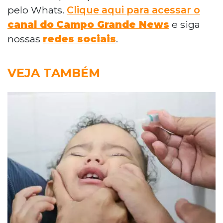
pelo Whats.
Clique aqui para acessar o
canal do
Campo Grande News
e siga
nossas
redes sociais
.
VEJA TAMBÉM