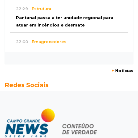
22:29
Estrutura
Pantanal passa a ter unidade regional para
atuar em incêndios e desmate
22:00
Emagrecedores
MS lidera procura digital por canetas
paraguaias sem registro
+
Notícias
21:41
Nova Alvorada do Sul
Redes Sociais
Granizo danifica telhados e plantações
durante temporal no interior
21:22
Agregado
Inter perde para o Corinthians mas avança às
quartas da Copa do Brasil