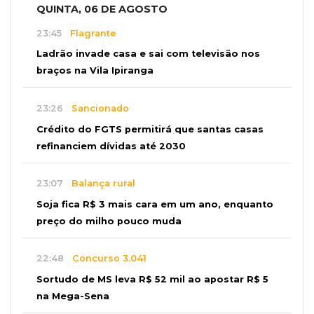
QUINTA, 06 DE AGOSTO
23:45
Flagrante
Ladrão invade casa e sai com televisão nos
braços na Vila Ipiranga
23:26
Sancionado
Crédito do FGTS permitirá que santas casas
refinanciem dívidas até 2030
23:07
Balança rural
Soja fica R$ 3 mais cara em um ano, enquanto
preço do milho pouco muda
22:48
Concurso 3.041
Sortudo de MS leva R$ 52 mil ao apostar R$ 5
na Mega-Sena