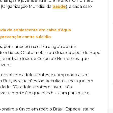
crianças e jovens entre 10 e 19 anos. O número
 (Organização Mundial da
Saúde
), a cada caso
da de adolescente em caixa d’água
prevenção contra suicídio
s, permaneceu na caixa d'água de um
de 5 horas. O fato mobilizou duas equipes do Bope
is) e outras duas do Corpo de Bombeiros, que
jovem.
do envolvem adolescentes, é comparado a um
o Reis, as situações são peculiares, mas que em
idade. “Os adolescentes e jovens são
vezes a morte é o que eles buscam para que o
oneiro e único em todo o Brasil. Especialista no