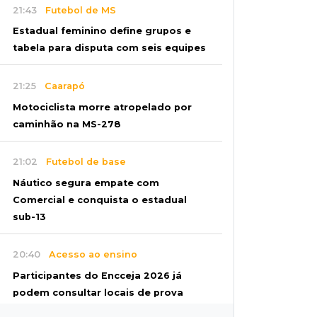
21:43
Futebol de MS
Estadual feminino define grupos e
tabela para disputa com seis equipes
21:25
Caarapó
Motociclista morre atropelado por
caminhão na MS-278
21:02
Futebol de base
Náutico segura empate com
Comercial e conquista o estadual
sub-13
20:40
Acesso ao ensino
Participantes do Encceja 2026 já
podem consultar locais de prova