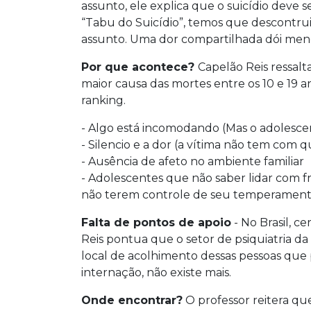
assunto, ele explica que o suicídio deve
“Tabu do Suicídio”, temos que descontruir
assunto. Uma dor compartilhada dói meno
Por que acontece?
Capelão Reis ressalt
maior causa das mortes entre os 10 e 19 an
ranking.
- Algo está incomodando (Mas o adolesc
- Silencio e a dor (a vítima não tem com
- Ausência de afeto no ambiente familiar
- Adolescentes que não saber lidar com f
não terem controle de seu temperament
Falta de pontos de apoio
- No Brasil, ce
Reis pontua que o setor de psiquiatria d
local de acolhimento dessas pessoas q
internação, não existe mais.
Onde encontrar?
O professor reitera qu