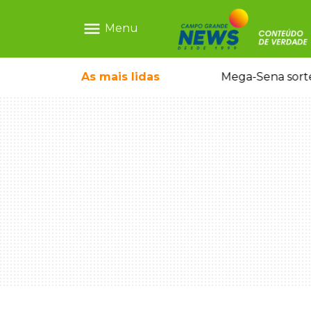
menu
Menu
o em sequestro de bebê na Capital
As mais
lidas
Mega-Sena sort