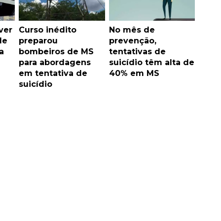
ver
Curso inédito
No mês de
de
preparou
prevenção,
a
bombeiros de MS
tentativas de
para abordagens
suicídio têm alta de
em tentativa de
40% em MS
suicídio