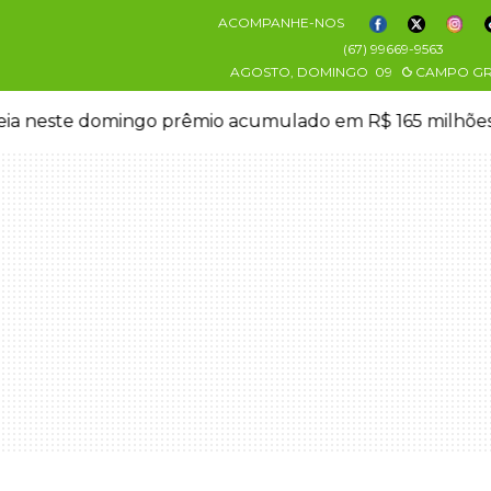
ACOMPANHE-NOS
(67) 99669-9563
AGOSTO, DOMINGO
09
CAMPO G
eia neste domingo prêmio acumulado em R$ 165 milhõe