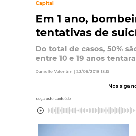
Capital
Em 1 ano, bombei
tentativas de suic
Do total de casos, 50% sã
entre 10 e 19 anos tentar
Danielle Valentim | 23/06/2018 13:15
Nos siga n
ouça este conteúdo