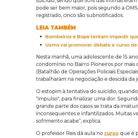
suicídio, sendo que 50% das vítimas eram 
pode ser bem maior, pois segundo a OMS
registrado, cinco são subnotificados.
LEIA TAMBÉM
Bombeiros e Bope tentam impedir que
Uems vai promover debate e curso de 
Nesta manhã, uma adolescente de 15 ano
condomínio no Bairro Pioneiros por mais 
(Batalhão de Operações Policiais Especia
trabalharam na negociação e descida da 
O estopim à tentativa do suicídio, quan
"impulso", para finalizar uma dor. Segund
grande parte dos casos se trata da imatur
inconsequentes e infantilizados. Muitas 
sofrimento acabe”, explica.
O professor Reis dá aula no
curso
que é pi