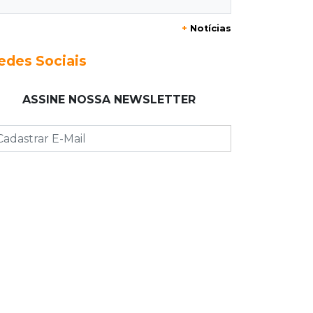
20:29
Pedro Gomes
+
Notícias
Jovem morre baleado e suspeita
envolve disputa entre facções rivais
edes Sociais
20:01
Futebol feminino
ASSINE NOSSA NEWSLETTER
Pantanal treina em Goiânia antes de
jogo que vale acesso inédito à Série
A2
19:44
Campeonato Brasileiro
Remo busca empate com Atlético-MG
e segue na zona de rebaixamento
19:27
Caso Ayla
Defesa diz que preso suspeito de
sequestro só emprestou casa a
conhecido