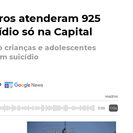
ros atenderam 925
ídio só na Capital
o crianças e adolescentes
am suicídio
o
readme
1.0x
0:00