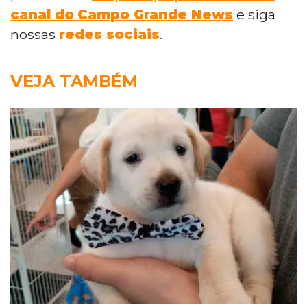
canal do
Campo Grande News
e siga
nossas
redes sociais
.
VEJA TAMBÉM