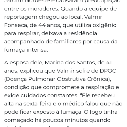
Jardim Noroeste e causaram preocupação
moradores da comunidade indígena do
entre os moradores. Quando a equipe de
Jardim Noroeste. Valmir Fonseca, 44
reportagem chegou ao local, Valmir
anos, portador de DPOC, precisou deixar
sua casa com cilindro de oxigênio.
Fonseca, de 44 anos, que utiliza oxigênio
Moradores relatam que incêndios são
para respirar, deixava a residência
frequentes no local e atribuem o fogo a
acompanhado de familiares por causa da
pessoas que passam pela rodovia.
fumaça intensa.
A esposa dele, Marina dos Santos, de 41
anos, explicou que Valmir sofre de DPOC
(Doença Pulmonar Obstrutiva Crônica),
condição que compromete a respiração e
exige cuidados constantes. “Ele recebeu
alta na sexta-feira e o médico falou que não
pode ficar exposto à fumaça. O fogo tinha
começado há poucos minutos quando