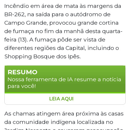
Incêndio em área de mata às margens da
BR-262, na saída para o autódromo de
Campo Grande, provocou grande cortina
de fumaça no fim da manhã desta quarta-
feira (13). A fumaça pôde ser vista de
diferentes regiões da Capital, incluindo o
Shopping Bosque dos Ipês.
RESUMO
Nossa ferramenta de IA resume a notícia
para você!
LEIA AQUI
Um incêndio em área de mata às
margens da BR-262, em Campo Grande,
As chamas atingem área próxima às casas
gerou uma grande cortina de fumaça na
da comunidade indígena localizada no
manhã desta quarta-feira (13), afetando