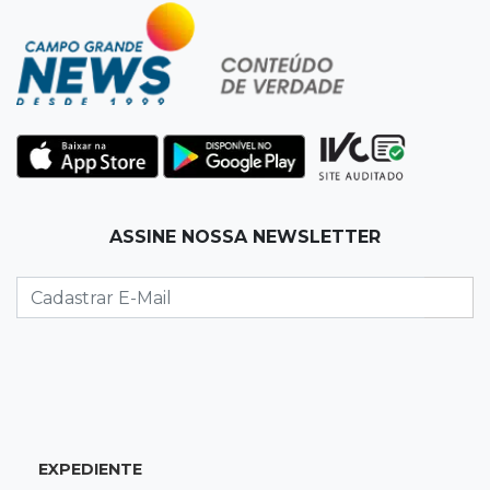
22:57
Chapadão do Sul
Homem é baleado após apontar revólver para
policiais militares
22:42
Resumão
Palmeiras e Vasco confirmam vagas nas
quartas da Copa do Brasil
ASSINE NOSSA NEWSLETTER
22:26
Eleições 2026
Eleitorado aprova teste da urna, mas diz que
colinha será "fundamental"
22:05
Sidrolândia
Briga termina com homem de 35 anos
assassinado a facadas
EXPEDIENTE