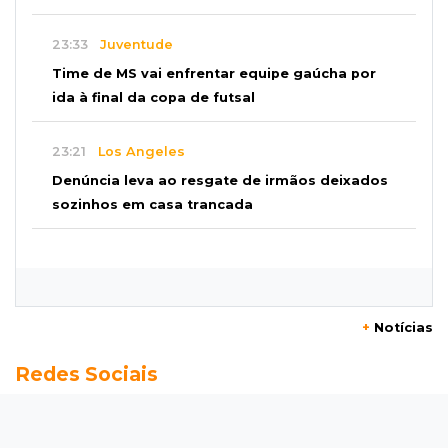
23:33
Juventude
Time de MS vai enfrentar equipe gaúcha por
ida à final da copa de futsal
23:21
Los Angeles
Denúncia leva ao resgate de irmãos deixados
sozinhos em casa trancada
23:17
Clima
Defesa Civil recomenda atenção em MS com
formação de ciclone bomba
+
Notícias
23:00
Ideb
Redes Sociais
Entre escolas com nota divulgada, 3 estaduais
lideram o Ensino Médio na Capital