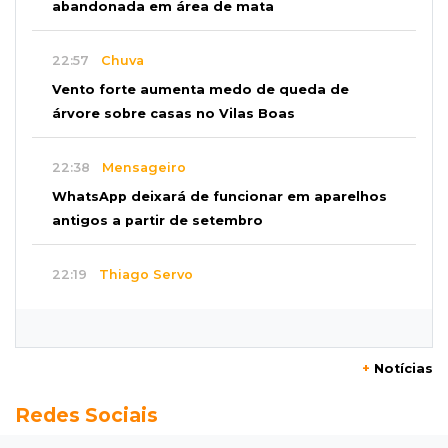
abandonada em área de mata
22:57
Chuva
Vento forte aumenta medo de queda de
árvore sobre casas no Vilas Boas
22:38
Mensageiro
WhatsApp deixará de funcionar em aparelhos
antigos a partir de setembro
22:19
Thiago Servo
Sertanejo desiste de ação de R$ 12 milhões
por pagar pensão sem ser pai
+
Notícias
21:50
Balcão de empregos
Redes Sociais
Semana vai começar com 909 novas
oportunidades de trabalho em 114 funções