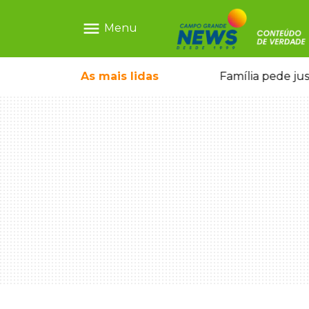
menu
Menu
o pai e morre a caminho do hospital
As mais
lidas
Família pede ju