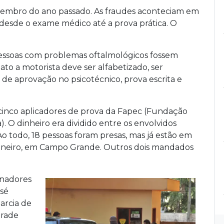
embro do ano passado. As fraudes aconteciam em
desde o exame médico até a prova prática. O
essoas com problemas oftalmológicos fossem
to a motorista deve ser alfabetizado, ser
e aprovação no psicotécnico, prova escrita e
cinco aplicadores de prova da Fapec (Fundação
). O dinheiro era dividido entre os envolvidos
o todo, 18 pessoas foram presas, mas já estão em
e janeiro, em Campo Grande. Outros dois mandados
inadores
osé
arcia de
drade