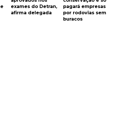
aprovados nos
conservação e só
 e
exames do Detran,
pagará empresas
afirma delegada
por rodovias sem
buracos