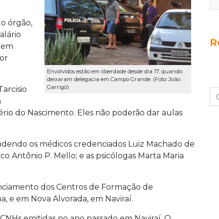
o órgão,
alário
R
á em
or
Envolvidos estão em liberdade desde dia 17, quando
deixaram delegacia em Campo Grande. (Foto: João
Garrigó)
arcisio
a
gério do Nascimento. Eles não poderão dar aulas
endendo os médicos credenciados Luiz Machado de
o Antônio P. Mello; e as psicólogas Marta Maria
nciamento dos Centros de Formação de
, e em Nova Alvorada, em Naviraí.
4 CNHs emitidas no ano passado em Naviraí. O