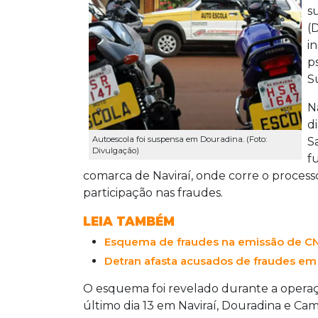
s
(
i
p
Su
N
d
Autoescola foi suspensa em Douradina. (Foto:
S
Divulgação)
f
comarca de Naviraí, onde corre o process
participação nas fraudes.
LEIA TAMBÉM
Esquema de fraudes na emissão de CNH
Detran afasta acusados de fraudes em
O esquema foi revelado durante a operaç
último dia 13 em Naviraí, Douradina e Ca