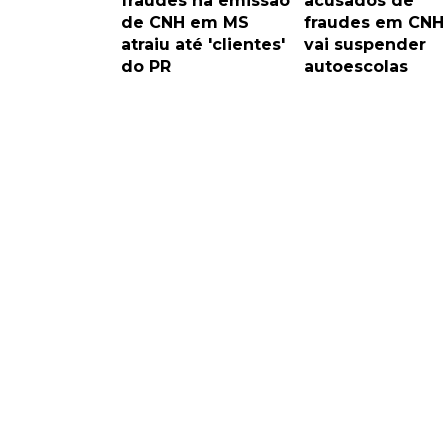
fraudes na emissão
acusados de
de CNH em MS
fraudes em CNH
atraiu até 'clientes'
vai suspender
do PR
autoescolas