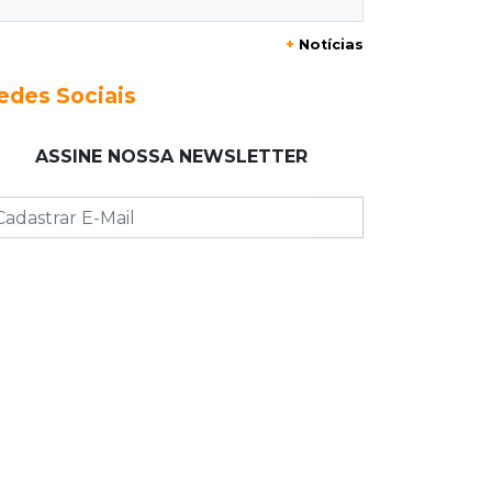
Enquanto mães comem fora,
churrasco faz açougues bombarem
+
Notícias
para o Dia dos Pais
edes Sociais
07:16
Cidades
MS muda regra da conservação e só
ASSINE NOSSA NEWSLETTER
pagará empresas por rodovias sem
buracos
07:10
Agendão
Sábado é dia de Feira das Esposas,
Festival do Sobá e Parada Nerd
07:07
Previsão do tempo
Sábado será de calor intenso e alerta
de vendaval em Mato Grosso do Sul
07:07
Narcotráfico