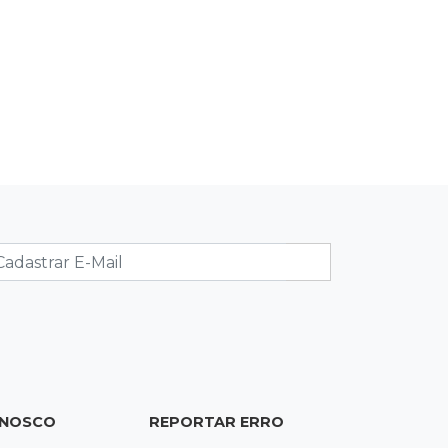
WhatsApp deixará de funcionar em
aparelhos antigos a partir de
setembro
22:19
Thiago Servo
Sertanejo desiste de ação de R$ 12
milhões por pagar pensão sem ser
pai
21:50
Balcão de empregos
Semana vai começar com 909 novas
oportunidades de trabalho em 114
funções
ONOSCO
REPORTAR ERRO