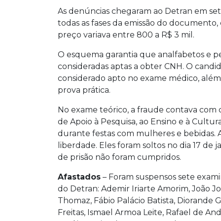
As denúncias chegaram ao Detran em set
todas as fases da emissão do documento, 
preço variava entre 800 a R$ 3 mil.
O esquema garantia que analfabetos e p
consideradas aptas a obter CNH. O candida
considerado apto no exame médico, além d
prova prática.
No exame teórico, a fraude contava com 
de Apoio à Pesquisa, ao Ensino e à Cultura
durante festas com mulheres e bebidas. A
liberdade. Eles foram soltos no dia 17 d
de prisão não foram cumpridos.
Afastados
– Foram suspensos sete exam
do Detran: Ademir Iriarte Amorim, João J
Thomaz, Fábio Palácio Batista, Diorande G
Freitas, Ismael Armoa Leite, Rafael de An