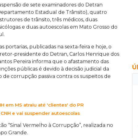
uspensão de sete examinadores do Detran
Departamento Estadual de Trânsito), quatro
nstrutores de trânsito, três médicos, duas
sicólogas e duas autoescolas em Mato Grosso do
l.
as portarias, publicadas na sexta-feira e hoje, o
iretor-presidente do Detran, Carlos Henrique dos
antos Pereira informa que o afastamento das
Ú
unções públicas é devido à decisão judicial da
o de corrupção passiva contra os suspeitos de
 em MS atraiu até 'clientes' do PR
 CNH e vai suspender autoescolas
ão “Sinal Vermelho à Corrupção”, realizada no
mpo Grande.