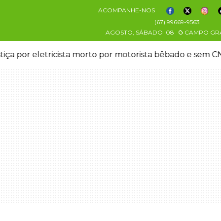
ACOMPANHE-NOS
(67) 99669-9563
AGOSTO, SÁBADO
08
CAMPO GR
stiça por eletricista morto por motorista bêbado e sem 