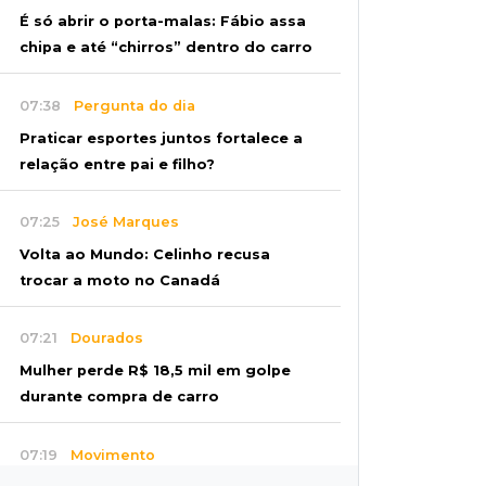
É só abrir o porta-malas: Fábio assa
chipa e até “chirros” dentro do carro
07:38
Pergunta do dia
Praticar esportes juntos fortalece a
relação entre pai e filho?
07:25
José Marques
Volta ao Mundo: Celinho recusa
trocar a moto no Canadá
07:21
Dourados
Mulher perde R$ 18,5 mil em golpe
durante compra de carro
07:19
Movimento