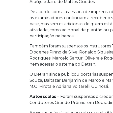
Araújo e Jairo de Mattos Guedes.
De acordo com a assessoria de imprensa d
os examinadores continuam a receber o s
base, mas sem os adicionais de quem est
atividade, como adicional de plantão ou p
participação na banca.
Também foram suspensos os instrutores T
Diogenes Pinno da Silva, Ronaldo Siqueir
Rodrigues, Marcelo Sarturi Oliveira e Ro
nem acessar o sistema do Detran.
O Detran ainda publicou portarias susp
Souza, Baltazar Benjamin de Marco e Marc
M.O. Pirota e Adriana Voltarelli Guinossi.
Autoescolas
– Foram suspensos o crede
Condutores Grande Prêmio, em Douradina
A investigação já colocou sob suspeita 8