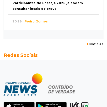
Participantes do Encceja 2026 já podem
consultar locais de prova
20:29
Pedro Gomes
Jovem morre baleado e suspeita envolve
disputa entre facções rivais
+
Notícias
20:01
Futebol feminino
Redes Sociais
Pantanal treina em Goiânia antes de jogo que
vale acesso inédito à Série A2
19:44
Campeonato Brasileiro
Remo busca empate com Atlético-MG e segue
na zona de rebaixamento
19:27
Caso Ayla
Defesa diz que preso suspeito de sequestro