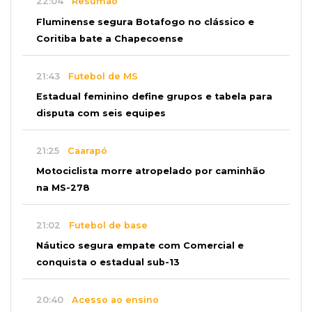
22:04
Resumão
Fluminense segura Botafogo no clássico e
Coritiba bate a Chapecoense
21:43
Futebol de MS
Estadual feminino define grupos e tabela para
disputa com seis equipes
21:25
Caarapó
Motociclista morre atropelado por caminhão
na MS-278
21:02
Futebol de base
Náutico segura empate com Comercial e
conquista o estadual sub-13
20:40
Acesso ao ensino