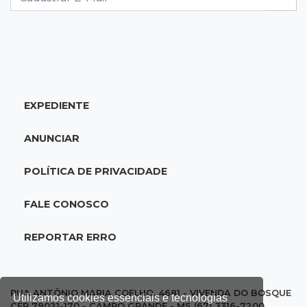
18:51
Oportunidades
UEMS está com seleções para professores
com salários de até R$ 10,2 mil
EXPEDIENTE
18:33
Em 2022
Homem que ajudou a sequestrar bebê matou
ANUNCIAR
adolescente atropelada no Amazonas
POLÍTICA DE PRIVACIDADE
18:15
Nubank Parque
Palmeiras e Inter ficam no 0 a 0 pela 22ª
FALE CONOSCO
rodada do Brasileirão
REPORTAR ERRO
17:58
Gratuitas
Justiça homologa acordo para castração de
1% da população de pets na Capital
RUA ANTÔNIO MARIA COELHO, 4681 - VIVENDA DO BOSQUE
Utilizamos cookies essenciais e tecnologias
CEP 79021-170 - CAMPO GRANDE - MS (67) 3316-7200