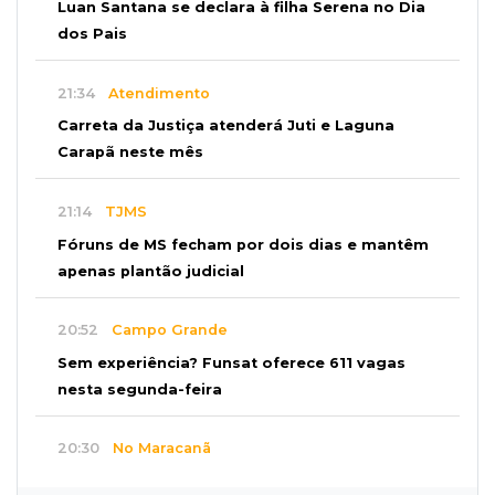
Luan Santana se declara à filha Serena no Dia
dos Pais
21:34
Atendimento
Carreta da Justiça atenderá Juti e Laguna
Carapã neste mês
21:14
TJMS
Fóruns de MS fecham por dois dias e mantêm
apenas plantão judicial
20:52
Campo Grande
Sem experiência? Funsat oferece 611 vagas
nesta segunda-feira
20:30
No Maracanã
Flamengo vence Vitória por 2 a 0 e encurta