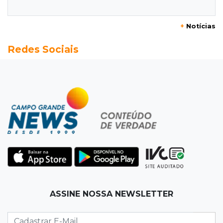
distância para o líder
+
Notícias
20:13
Empregos
Redes Sociais
Seleções em MS têm salários de até R$ 8,2 mil;
veja oportunidades
19:50
Jardim Itatiaia
Vigia é amarrado durante roubo de carro e
dois caminhões em pátio
19:35
Bragança Paulista
Corinthians vence Bragantino por 2 a 0 e sobe
para 7º no Brasileirão
19:12
Na Vila Belmiro
ASSINE NOSSA NEWSLETTER
Athletico vence Santos por 2 a 0 e mantém 3º
lugar no Brasileirão