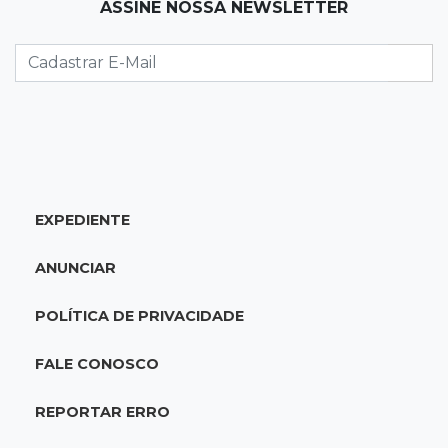
ASSINE NOSSA NEWSLETTER
Rapaz de 19 anos morre ao bater motocicleta
em caminhão estacionado
06:12
Previsão do tempo
Instabilidade avança sobre MS nesta sexta e
nova frente fria chega no domingo
06:02
Editorial
EXPEDIENTE
As tragédias mostram que o maior perigo da
internet quase nunca está à vista
ANUNCIAR
06:00
Jogo Aberto
POLÍTICA DE PRIVACIDADE
Como milagre, corredor da Santa Casa
aparece vazio
FALE CONOSCO
QUINTA, 06 DE AGOSTO
REPORTAR ERRO
23:45
Flagrante