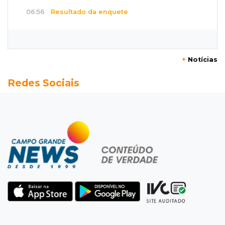
06:56
Resultado da enquete
Agressores de mulher deveriam usar
tornozeleira rosa, dizem 85% dos leitores
+
Notícias
06:43
Pergunta do dia
Redes Sociais
20 anos da Lei Maria da Penha: o que ainda
precisa melhorar? Participe
06:35
Eficiência na gestão
MP vai investigar adesão a programa de
transparência por prefeituras
06:30
Artigos
Quando as instituições viram estúdio
06:25
Dourados