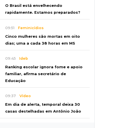
O Brasil está envelhecendo
rapidamente. Estamos preparados?
09:51
Feminicídios
Cinco mulheres são mortas em oito
dias; uma a cada 38 horas em MS
09:45
Ideb
Ranking escolar ignora fome e apoio
familiar, afirma secretário de
Educação
09:37
Vídeo
Em dia de alerta, temporal deixa 30
casas destelhadas em Antônio João
09:27
Juntos e amigos