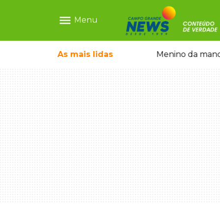
menu
Menu
ãe que não reconhece o filho queimado
As mais
lidas
Menino da mandi