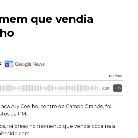
omem que vendia
lho
o
readme
1.0x
0:00
raça Ary Coelho, centro de Campo Grande, foi
otos da PM.
anos, foi preso no momento que vendia cocaína a
onhecido com