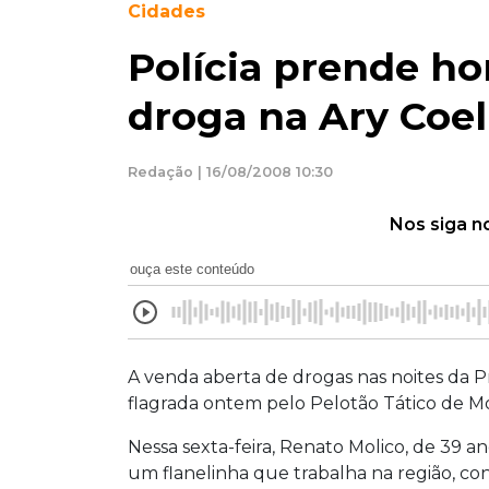
Cidades
Polícia prende h
droga na Ary Coe
Redação | 16/08/2008 10:30
Nos siga n
ouça este conteúdo
A venda aberta de drogas nas noites da P
flagrada ontem pelo Pelotão Tático de M
Nessa sexta-feira, Renato Molico, de 39 
um flanelinha que trabalha na região, c