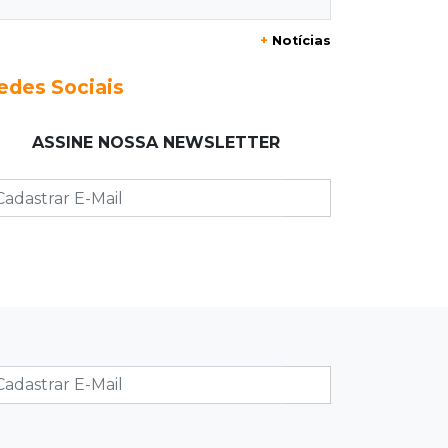
Eduardo e Agenor somam 102 anos
+
Notícias
de trabalho na mesma empresa
edes Sociais
09:19
Regulação
Campo Grande faz primeiros 209
ASSINE NOSSA NEWSLETTER
atendimentos no País com novo
sistema do SUS
09:08
Jardim Noroeste
Quadrilha é presa com drone e
maconha antes de arremesso em
presídio
09:00
Post Patrocinado
Shopping Day coloca Pedro Juan no
circuito dos grandes shoppings