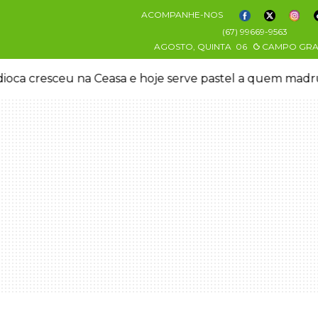
ACOMPANHE-NOS
(67) 99669-9563
AGOSTO, QUINTA
06
CAMPO GR
oca cresceu na Ceasa e hoje serve pastel a quem mad